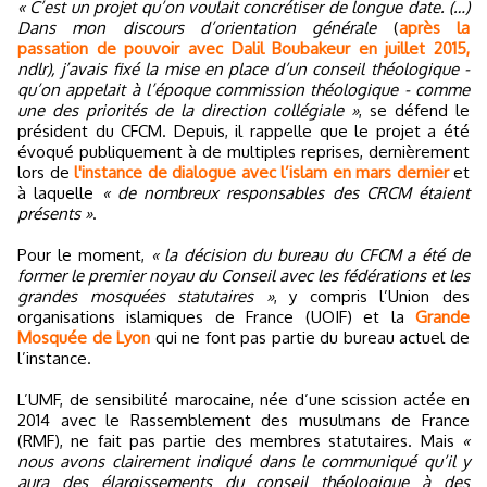
« C’est un projet qu’on voulait concrétiser de longue date. (…)
Dans mon discours d’orientation générale
(
après la
passation de pouvoir avec Dalil Boubakeur en juillet 2015,
ndlr), j’avais fixé la mise en place d’un conseil théologique -
qu’on appelait à l’époque commission théologique - comme
une des priorités de la direction collégiale »
, se défend le
président du CFCM. Depuis, il rappelle que le projet a été
évoqué publiquement à de multiples reprises, dernièrement
lors de
l'instance de dialogue avec l’islam en mars dernier
et
à laquelle
« de nombreux responsables des CRCM étaient
présents »
.
Pour le moment,
« la décision du bureau du CFCM a été de
former le premier noyau du Conseil avec les fédérations et les
grandes mosquées statutaires »
, y compris l’Union des
organisations islamiques de France (UOIF) et la
Grande
Mosquée de Lyon
qui ne font pas partie du bureau actuel de
l’instance.
L’UMF, de sensibilité marocaine, née d’une scission actée en
2014 avec le Rassemblement des musulmans de France
(RMF), ne fait pas partie des membres statutaires. Mais
«
nous avons clairement indiqué dans le communiqué qu’il y
aura des élargissements du conseil théologique à des