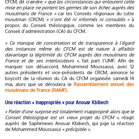
CFCM, dit craindre
« que les circonstances qui entourent cette
mise en place ne portent les germes de son échec auprès des
musulmans de France »
car les Conseils régionaux du culte
musulman (CRCM)
« n’ont été ni informés ni consultés »
à
propos du Conseil théologique, comme les membres du
Conseil d’administration (CA) du CFCM.
« Ce manque de concertation et de transparence à l’égard
des instances même du CFCM est de nature à affaiblir
davantage la légitimité du CFCM auprès des musulmans de
France et de ses interlocuteurs »
, fait part l’UMF. Afin de
marquer son désaccord, Mohammed Moussaoui, avec 12
autres présidents et vice-présidents de CRCM, annonce le
boycott de la réunion du CA du CFCM organisée samedi 14
mai, alors que se déroulera le
Rassemblement annuel des
musulmans de France (RAMF).
Une réaction « inappropriée » pour Anouar Kbibech
« Parler d'une surprise est totalement inapproprié alors que le
Conseil théologique est un vieux projet du CFCM »
, réagit
auprès de Saphirnews Anouar Kbibech, qui juge la réaction
de Mohammed Moussaoui
« précipitée »
.