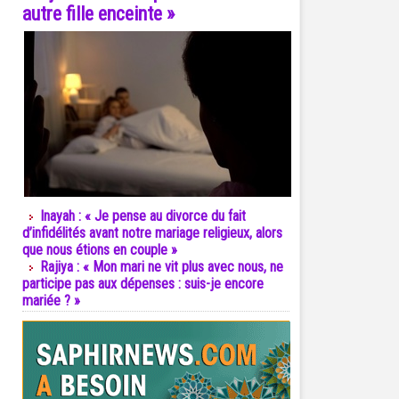
autre fille enceinte »
Inayah : « Je pense au divorce du fait
d’infidélités avant notre mariage religieux, alors
que nous étions en couple »
Rajiya : « Mon mari ne vit plus avec nous, ne
participe pas aux dépenses : suis-je encore
mariée ? »