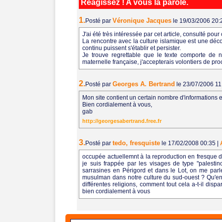
Réagissez ! A vous la parole.
1.
Véronique Jacques
Posté par
le 19/03/2006 20
J'ai été très intéressée par cet article, consulté pou
La rencontre avec la culture islamique est une déco
continu puissent s'établir et persister.
Je trouve regrettable que le texte comporte de 
maternelle française, j'accepterais volontiers de pro
2.
Georges A. Bertrand
Posté par
le 23/07/2006 1
Mon site contient un certain nombre d'informations 
Bien cordialement à vous,
gab
http://georgesabertrand.free.fr
3.
tedo, fresquiste
Posté par
le 17/02/2008 00:35
|
occupée actuellemnt à la reproduction en fresque d
je suis frappée par les visages de type "palestin
sarrasines en Périgord et dans le Lot, on me parl
musulman dans notre culture du sud-ouest ? Qu'en es
différentes religions, comment tout cela a-t-il disp
bien cordialement à vous