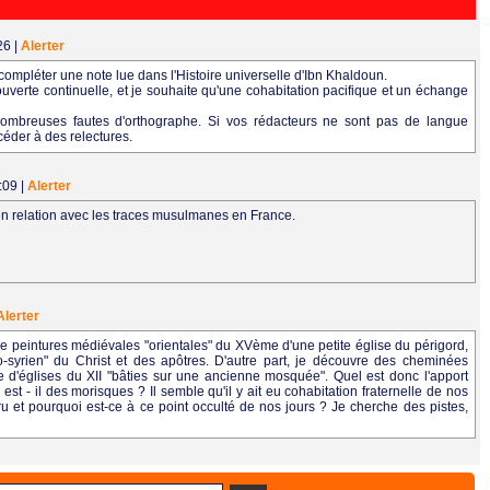
:26
|
Alerter
r compléter une note lue dans l'Histoire universelle d'Ibn Khaldoun.
uverte continuelle, et je souhaite qu'une cohabitation pacifique et un échange
nombreuses fautes d'orthographe. Si vos rédacteurs ne sont pas de langue
céder à des relectures.
1:09
|
Alerter
en relation avec les traces musulmanes en France.
Alerter
e peintures médiévales "orientales" du XVème d'une petite église du périgord,
o-syrien" du Christ et des apôtres. D'autre part, je découvre des cheminées
e d'églises du XII "bâties sur une ancienne mosquée". Quel est donc l'apport
t - il des morisques ? Il semble qu'il y ait eu cohabitation fraternelle de nos
aru et pourquoi est-ce à ce point occulté de nos jours ? Je cherche des pistes,