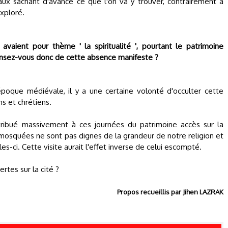
aux sachant d'avance ce que l'on va y trouver, contrairement à
exploré.
avaient pour thème ' la spiritualité ', pourtant le patrimoine
ensez-vous donc de cette absence manifeste ?
oque médiévale, il y a une certaine volonté d'occulter cette
s et chrétiens.
tribué massivement à ces journées du patrimoine accès sur la
s mosquées ne sont pas dignes de la grandeur de notre religion et
es-ci. Cette visite aurait l'effet inverse de celui escompté.
tes sur la cité ?
Propos recueillis par Jihen LAZRAK