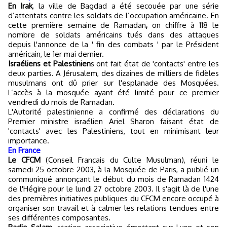
En Irak
, la ville de Bagdad a été secouée par une série
d’attentats contre les soldats de l’occupation américaine. En
cette première semaine de Ramadan
,
on chiffre à 118 le
nombre de soldats américains tués dans des attaques
depuis l'annonce de la ' fin des combats ' par le Président
américain, le 1er mai dernier.
Israéliens et Palestinien
s ont fait état de 'contacts' entre les
deux parties. A Jérusalem, des dizaines de milliers de fidèles
musulmans ont dû prier sur l'esplanade des Mosquées.
L’accès à la mosquée ayant été limité pour ce premier
vendredi du mois de Ramadan.
L'Autorité palestinienne a confirmé des déclarations du
Premier ministre israélien Ariel Sharon faisant état de
'contacts' avec les Palestiniens, tout en minimisant leur
importance.
En France
Le CFCM
(Conseil Français du Culte Musulman), réuni le
samedi 25 octobre 2003, à la Mosquée de Paris, a publié un
communiqué annonçant le début du mois de Ramadan 1424
de l'Hégire pour le lundi 27 octobre 2003. Il s'agit là de l'une
des premières initiatives publiques du CFCM encore occupé à
organiser son travail et à calmer les relations tendues entre
ses différentes composantes.