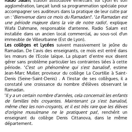
Radio Salam
, station associative émettant sur Lyon et son
agglomération, lançait lundi sa programmation spéciale pour
accompagner ses auditeurs dans la pratique de leur culte par
un : '
Bienvenue dans ce mois du Ramadan!
'. '
Le Ramadan est
une période majeure dans la vie de notre radio
', explique
Wafa Dahmane, responsable d'antenne. Radio Salam est
installée dans un ancien local commercial, au sous-sol d'un
immeuble de Villeurbanne (Est de Lyon).
Les collèges et Lycées
suivent massivement le jeûne du
Ramadan. De l’avis des enseignants, ce mois est entré dans
les mœurs de l'Ecole laïque. La plupart d’entre eux disent
gérer sans problème particulier les contraintes liées à cette
période. '
C'est un phénomène qui s'est banalisé
', estime
Jean-Marc Muller, proviseur du collège La Courtille à Saint-
Denis (Seine-Saint-Denis) . A l'instar de ses collègues, il a
constaté une croissance du nombre d'élèves observant le
Ramadan.
'
Il y a un certain nombre d'années, cela concernait les enfants
de familles très croyantes. Maintenant ça s'est banalisé,
même chez les non-croyants, et il est très rare que les élèves
d'origine musulmane ne le pratiquent pas
', renchérit un
enseignant du collège Denis Cittanova, dans le même
département.