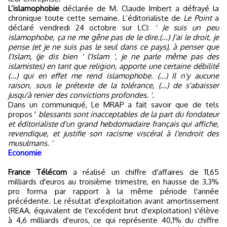
L’islamophobie
déclarée de M. Claude Imbert a défrayé la
chronique toute cette semaine. L’éditorialiste de
Le Point
a
déclaré vendredi 24 octobre sur LCI:
' Je suis un peu
islamophobe, ça ne me gêne pas de le dire.(...) J'ai le droit, je
pense (et je ne suis pas le seul dans ce pays), à penser que
l'Islam, (je dis bien ' l'Islam ', je ne parle même pas des
islamistes) en tant que religion, apporte une certaine débilité
(...) qui en effet me rend islamophobe. (...) Il n'y aucune
raison, sous le prétexte de la tolérance, (...) de s'abaisser
jusqu'à renier des convictions profondes. '.
Dans un communiqué, Le MRAP a fait savoir que de tels
propos '
blessants sont inacceptables de la part du fondateur
et éditorialiste d'un grand hebdomadaire français qui affiche,
revendique, et justifie son racisme viscéral à l'endroit des
musulmans. '
Economie
France Télécom
a réalisé un chiffre d'affaires de 11,65
milliards d'euros au troisième trimestre, en hausse de 3,3%
pro forma par rapport à la même période l'année
précédente. Le résultat d'exploitation avant amortissement
(REAA, équivalent de l'excédent brut d'exploitation) s'élève
à 4,6 milliards d'euros, ce qui représente 40,1% du chiffre