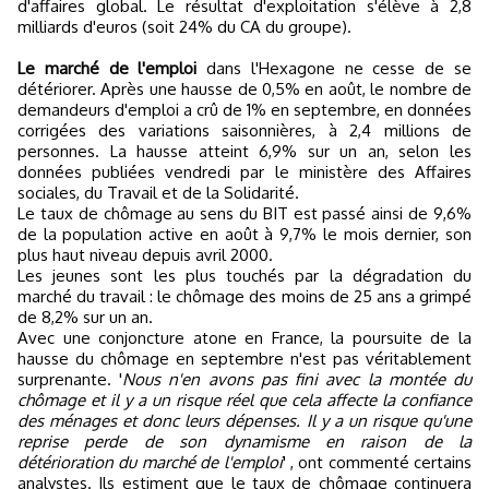
d'affaires global. Le résultat d'exploitation s'élève à 2,8
milliards d'euros (soit 24% du CA du groupe).
Le marché de l'emploi
dans l'Hexagone ne cesse de se
détériorer. Après une hausse de 0,5% en août, le nombre de
demandeurs d'emploi a crû de 1% en septembre, en données
corrigées des variations saisonnières, à 2,4 millions de
personnes. La hausse atteint 6,9% sur un an, selon les
données publiées vendredi par le ministère des Affaires
sociales, du Travail et de la Solidarité.
Le taux de chômage au sens du BIT est passé ainsi de 9,6%
de la population active en août à 9,7% le mois dernier, son
plus haut niveau depuis avril 2000.
Les jeunes sont les plus touchés par la dégradation du
marché du travail : le chômage des moins de 25 ans a grimpé
de 8,2% sur un an.
Avec une conjoncture atone en France, la poursuite de la
hausse du chômage en septembre n'est pas véritablement
surprenante. '
Nous n'en avons pas fini avec la montée du
chômage et il y a un risque réel que cela affecte la confiance
des ménages et donc leurs dépenses. Il y a un risque qu'une
reprise perde de son dynamisme en raison de la
détérioration du marché de l'emploi
' , ont commenté certains
analystes. Ils estiment que le taux de chômage continuera