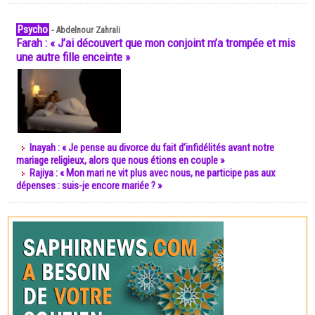
Psycho
-
Abdelnour Zahrali
Farah : « J’ai découvert que mon conjoint m’a trompée et mis
une autre fille enceinte »
Inayah : « Je pense au divorce du fait d’infidélités avant notre
mariage religieux, alors que nous étions en couple »
Rajiya : « Mon mari ne vit plus avec nous, ne participe pas aux
dépenses : suis-je encore mariée ? »