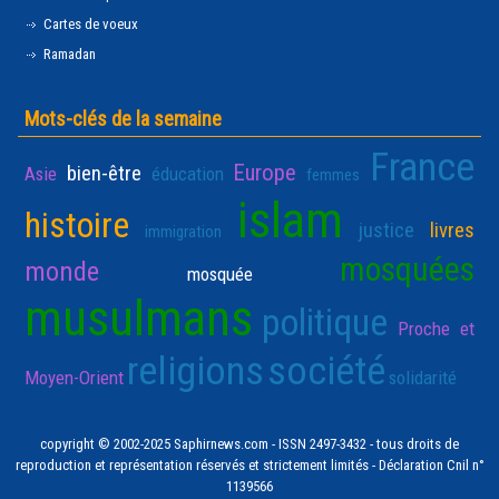
Cartes de voeux
Ramadan
Mots-clés de la semaine
France
Europe
bien-être
Asie
éducation
femmes
islam
histoire
justice
livres
immigration
mosquées
monde
mosquée
musulmans
politique
Proche et
religions
société
Moyen-Orient
solidarité
copyright © 2002-2025 Saphirnews.com - ISSN 2497-3432 - tous droits de
reproduction et représentation réservés et strictement limités - Déclaration Cnil n°
1139566