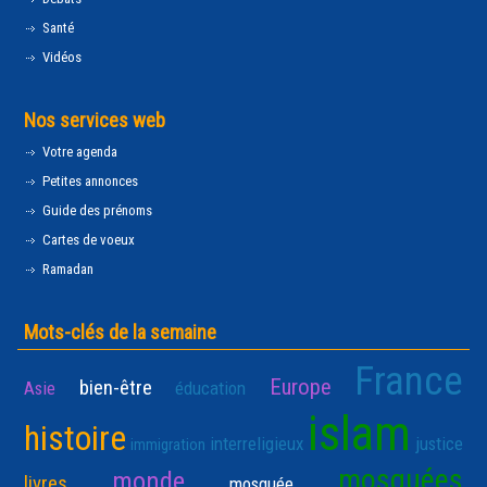
Santé
Vidéos
Nos services web
Votre agenda
Petites annonces
Guide des prénoms
Cartes de voeux
Ramadan
Mots-clés de la semaine
France
Europe
bien-être
Asie
éducation
islam
histoire
interreligieux
justice
immigration
mosquées
monde
livres
mosquée