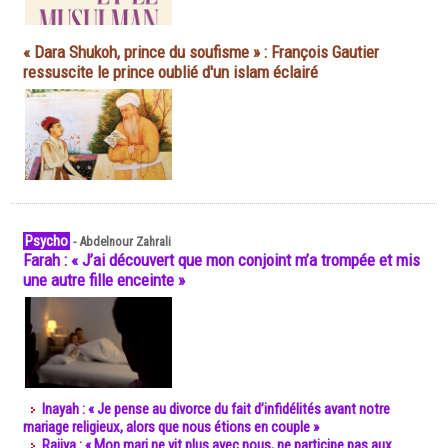
« Dara Shukoh, prince du soufisme » : François Gautier
ressuscite le prince oublié d'un islam éclairé
Psycho
-
Abdelnour Zahrali
Farah : « J’ai découvert que mon conjoint m’a trompée et mis
une autre fille enceinte »
Inayah : « Je pense au divorce du fait d’infidélités avant notre
mariage religieux, alors que nous étions en couple »
Rajiya : « Mon mari ne vit plus avec nous, ne participe pas aux