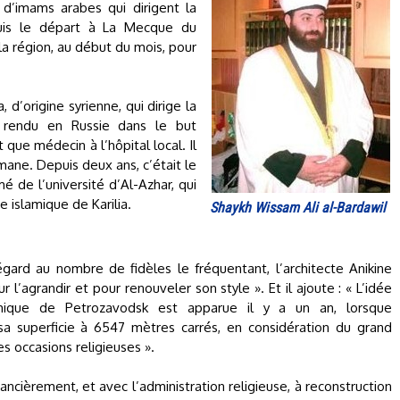
e d’imams arabes qui dirigent la
puis le départ à La Mecque du
la région, au début du mois, pour
d’origine syrienne, qui dirige la
ne rendu en Russie dans le but
 que médecin à l’hôpital local. Il
ane. Depuis deux ans, c’était le
 de l’université d’Al-Azhar, qui
e islamique de Karilia.
Shaykh Wissam Ali al-Bardawil
égard au nombre de fidèles le fréquentant, l’architecte Anikine
l’agrandir et pour renouveler son style ». Et il ajoute : « L’idée
lamique de Petrozavodsk est apparue il y a un an, lorsque
r sa superficie à 6547 mètres carrés, en considération du grand
s occasions religieuses ».
ncièrement, et avec l’administration religieuse, à reconstruction