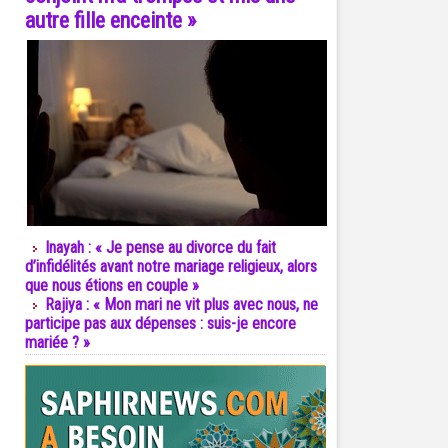
autre fille enceinte »
Inayah : « Je pense au divorce du fait
d’infidélités avant notre mariage religieux, alors
que nous étions en couple »
Rajiya : « Mon mari ne vit plus avec nous, ne
participe pas aux dépenses : suis-je encore
mariée ? »