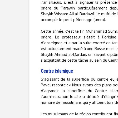
Par ailleurs, il est à signaler la présenc
prière du Tarawih, particulièrement de
Shaykh Wissam Ali al-Bardawîl, le mufti de 
accomplir le petit pèlerinage (umra).
Cette année, c’est le Pr. Muhammad Surma, 
prière. Le professeur s’était à l’origi
d’enseigner, et a par la suite exercé en tant
est actuellement marié à une Russe musulm
Shaykh Ahmad al-Dardari, un savant diplômé
s’acquittait de cette tâche au sein du Centr
Centre islamique
S’agissant de la superficie du centre eu 
Pavel raconte : « Nous avons des plans pour 
d’agrandir la superficie du Centre is
l’administration locale a décidé d’élargi
nombre de musulmans qui y affluent lors de
Les musulmans de la région contribuent fina