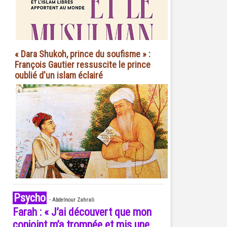
« Dara Shukoh, prince du soufisme » :
François Gautier ressuscite le prince
oublié d'un islam éclairé
Psycho
-
Abdelnour Zahrali
Farah : « J’ai découvert que mon
conjoint m’a trompée et mis une