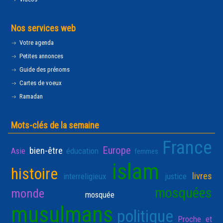
Nos services web
Votre agenda
Petites annonces
Guide des prénoms
Cartes de voeux
Ramadan
Mots-clés de la semaine
France
Europe
bien-être
Asie
éducation
femmes
islam
histoire
livres
interreligieux
justice
mosquées
monde
mosquée
musulmans
politique
Proche et