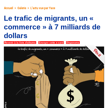
Accueil
>
Galerie
>
L'actu vue par Yace
Le trafic de migrants, un «
commerce » à 7 milliards de
dollars
Revenir à la liste d'albums
|
Envoyer cette e-card
|
Diaporama