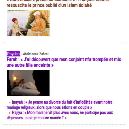
ressuscite le prince oublié d'un islam éclairé
Psycho
-
Abdelnour Zahrali
Farah : « J’ai découvert que mon conjoint m’a trompée et mis
une autre fille enceinte »
Inayah : « Je pense au divorce du fait d’infidélités avant notre
mariage religieux, alors que nous étions en couple »
Rajiya : « Mon mari ne vit plus avec nous, ne participe pas aux
dépenses : suis-je encore mariée ? »