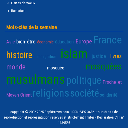
Cartes de voeux
Ramadan
Mots-clés de la semaine
France
Europe
bien-être
Asie
éducation
économie
islam
histoire
justice
livres
immigration
mosquées
monde
mosquée
musulmans
politique
Proche et
religions
société
Moyen-Orient
solidarité
copyright © 2002-2025 Saphirnews.com - ISSN 2497-3432 - tous droits de
reproduction et représentation réservés et strictement limités - Déclaration Cnil n°
1139566