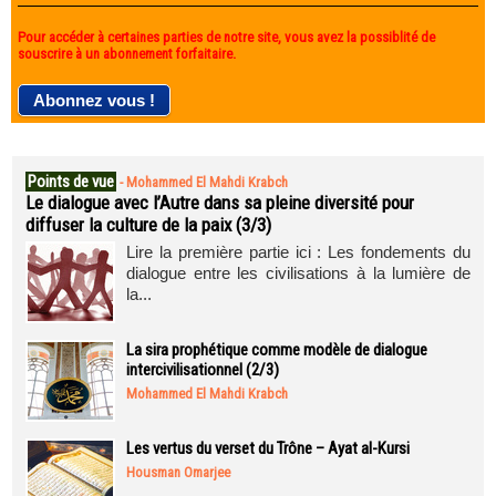
Pour accéder à certaines parties de notre site, vous avez la possiblité de
souscrire à un abonnement forfaitaire.
Points de vue
-
Mohammed El Mahdi Krabch
Le dialogue avec l’Autre dans sa pleine diversité pour
diffuser la culture de la paix (3/3)
Lire la première partie ici : Les fondements du
dialogue entre les civilisations à la lumière de
la...
La sira prophétique comme modèle de dialogue
intercivilisationnel (2/3)
Mohammed El Mahdi Krabch
Les vertus du verset du Trône – Ayat al-Kursi
Housman Omarjee