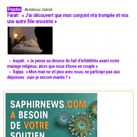
Psycho
-
Abdelnour Zahrali
Farah : « J’ai découvert que mon conjoint m’a trompée et mis
une autre fille enceinte »
Inayah : « Je pense au divorce du fait d’infidélités avant notre
mariage religieux, alors que nous étions en couple »
Rajiya : « Mon mari ne vit plus avec nous, ne participe pas aux
dépenses : suis-je encore mariée ? »