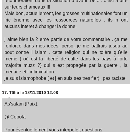
retourneraient dans la situation d avant 1945 : c est à dire
sur leurs chameaux !!!
Mais bon, actuellement, les grosses multinationales font un
fric énorme avec les ressources naturelles . ils n ont
aucuns interet à changer la donne.
j aime bien la 2 eme partie de votre commentaire . ça me
renforce dans mes idées. perso, je me battrais jusqu au
bout contre l Islam . cette religion qui ne tolère qu'elle
meme ( où est la liberté de culte dans les pays à forte
majorité muzz ?) qui s est propagée par la guerre , la
menace et l intimidation .
je suis islamophobe ( et j en suis tres tres fier) . pas raciste
17.
Tâlib
le 18/11/2010 12:08
As'salam (Paix),
@ Copola
Pour éventuellement vous interpeler, questions :