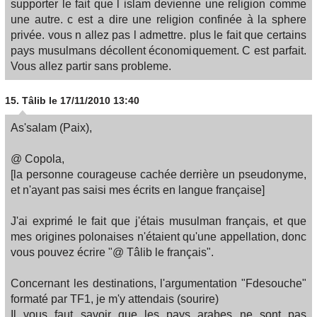
supporter le fait que l islam devienne une religion comme
une autre. c est a dire une religion confinée à la sphere
privée. vous n allez pas l admettre. plus le fait que certains
pays musulmans décollent économiquement. C est parfait.
Vous allez partir sans probleme.
15.
Tâlib
le 17/11/2010 13:40
As'salam (Paix),
@ Copola,
[la personne courageuse cachée derrière un pseudonyme,
et n'ayant pas saisi mes écrits en langue française]
J'ai exprimé le fait que j'étais musulman français, et que
mes origines polonaises n'étaient qu'une appellation, donc
vous pouvez écrire "@ Tâlib le français".
Concernant les destinations, l'argumentation "Fdesouche"
formaté par TF1, je m'y attendais (sourire)
Il vous faut savoir que les pays arabes ne sont pas