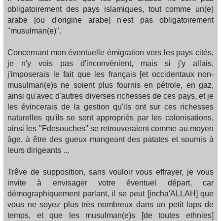
obligatoirement des pays islamiques, tout comme un(e)
arabe [ou d'origine arabe] n'est pas obligatoirement
"musulman(e)".
Concernant mon éventuelle émigration vers les pays cités,
je n'y vois pas d'inconvénient, mais si j'y allais,
j'imposerais le fait que les français [et occidentaux non-
musulman(e)s ne soient plus fournis en pétrole, en gaz,
ainsi qu'avec d'autres diverses richesses de ces pays, et je
les évincerais de la gestion qu'ils ont sur ces richesses
naturelles qu'ils se sont appropriés par les colonisations,
ainsi les "Fdesouches" se retrouveraient comme au moyen
âge, à être des gueux mangeant des patates et soumis à
leurs dirigeants ...
Trêve de supposition, sans vouloir vous effrayer, je vous
invite à envisager votre éventuel départ, car
démographiquement parlant, il se peut [incha'ALLAH] que
vous ne soyez plus très nombreux dans un petit laps de
temps, et que les musulman(e)s [de toutes ethnies]