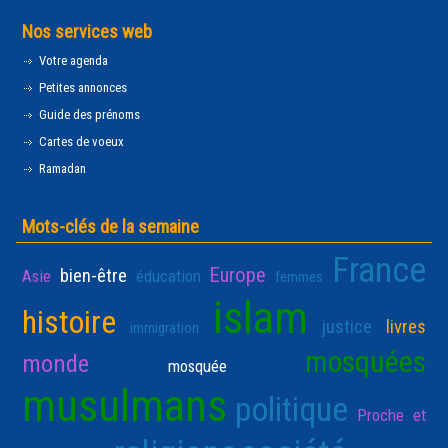
Nos services web
Votre agenda
Petites annonces
Guide des prénoms
Cartes de voeux
Ramadan
Mots-clés de la semaine
France
Europe
bien-être
Asie
éducation
femmes
islam
histoire
justice
livres
immigration
mosquées
monde
mosquée
musulmans
politique
Proche et