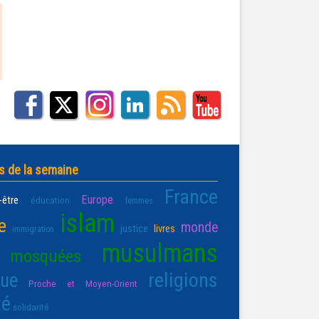
s de la semaine
France
Europe
-être
éducation
femmes
islam
e
monde
justice
livres
immigration
musulmans
mosquées
religions
que
Proche et Moyen-Orient
té
solidarité