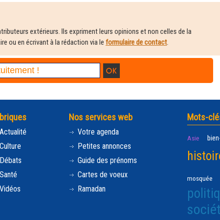
ributeurs extérieurs. Ils expriment leurs opinions et non celles de la
e ou en écrivant à la rédaction via le
formulaire de contact
.
briques
Nos services web
Mots-clé
Actualité
Votre agenda
bien
Asie
Culture
Petites annonces
histoir
Débats
Guide des prénoms
Santé
Cartes de voeux
mosquée
Vidéos
Ramadan
politi
socié