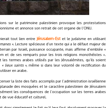
ons sur le patrimoine palestinien provoque les protestations
ationnisme et annonce son retrait de cet organe de l’ONU.
Jérusalem-Est
ierait tout lien entre
et le judaïsme en utilisant
lmanes »
. Lecture spécieuse d’un texte qui a le défaut majeur de
 terrain par Israël, puissance occupante, mais affirme d’emblée «
lem et de ses remparts pour les trois religions monothéistes ».
t les termes arabes utilisés par les Jérusalémites, qu’ils soient
s
« lieux saints »
, même si dans leur volonté de rectification du
utiliser en arabe.
nser la liste des faits accomplis par l’administration israélienne
splanade des mosquées et le caractère palestinien de Jérusalem
cisément les conséquences de l’occupation sur les terres arabes
 de vue éducatif et culturel.
duit donc simplement le fait qu’il leur faut absolument masquer la