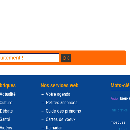
briques
Nos services web
Mots-clé
Actualité
Votre agenda
bien-
Asie
Culture
Petites annonces
Débats
Guide des prénoms
immigration
Santé
Cartes de voeux
mosquée
Vidéos
Ramadan