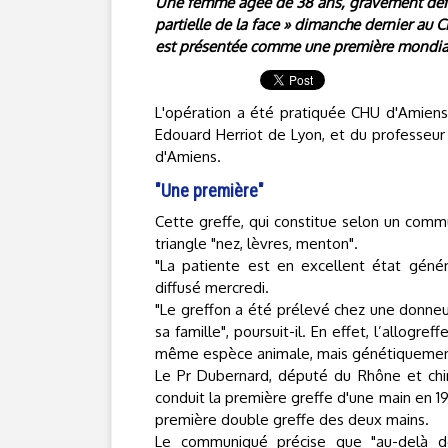
Une femme âgée de 38 ans, gravement défig
partielle de la face » dimanche dernier au 
est présentée comme une première mondia
L'opération a été pratiquée CHU d'Amiens 
Edouard Herriot de Lyon, et du professeur 
d'Amiens.
"Une première"
Cette greffe, qui constitue selon un comm
triangle "nez, lèvres, menton".
"La patiente est en excellent état génér
diffusé mercredi.
"Le greffon a été prélevé chez une donne
sa famille", poursuit-il. En effet, l’allogr
même espèce animale, mais génétiquement
Le Pr Dubernard, député du Rhône et chiru
conduit la première greffe d'une main en 19
première double greffe des deux mains.
Le communiqué précise que "au-delà de