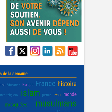
s de la semaine
France
histoire
Europe
être
éducation
islam
monde
livres
interreligieux
justice
musulmans
mosquées