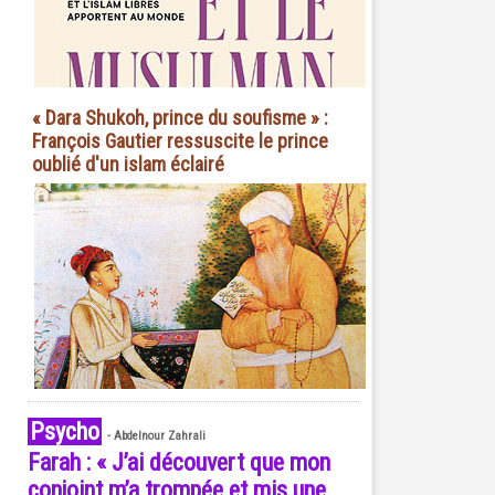
« Dara Shukoh, prince du soufisme » :
François Gautier ressuscite le prince
oublié d'un islam éclairé
Psycho
-
Abdelnour Zahrali
Farah : « J’ai découvert que mon
conjoint m’a trompée et mis une