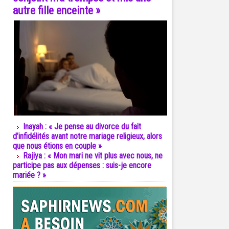
autre fille enceinte »
Inayah : « Je pense au divorce du fait
d’infidélités avant notre mariage religieux, alors
que nous étions en couple »
Rajiya : « Mon mari ne vit plus avec nous, ne
participe pas aux dépenses : suis-je encore
mariée ? »