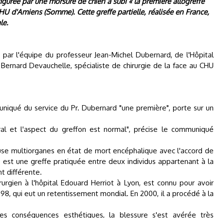
urée par une morsure de chien a subi « la première allogreffe
CHU d'Amiens (Somme). Cette greffe partielle, réalisée en France,
le.
par l'équipe du professeur Jean-Michel Dubernard, de l'Hôpital
Bernard Devauchelle, spécialiste de chirurgie de la face au CHU
uniqué du service du Pr. Dubernard "une première", porte sur un
al et l'aspect du greffon est normal", précise le communiqué
use multiorganes en état de mort encéphalique avec l'accord de
effe est une greffe pratiquée entre deux individus appartenant à la
 différente.
rgien à l'hôpital Edouard Herriot à Lyon, est connu pour avoir
98, qui eut un retentissement mondial. En 2000, il a procédé à la
s conséquences esthétiques, la blessure s'est avérée très