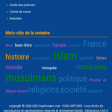
Guide des prénoms
Cartes de voeux
Ramadan
Mots-clés de la semaine
France
Europe
bien-être
Asie
éducation
femmes
islam
histoire
justice
livres
immigration
mosquées
monde
mosquée
musulmans
politique
Proche et
religions
société
Moyen-Orient
solidarité
copyright © 2002-2025 Saphirnews.com - ISSN 2497-3432 - tous droits de
reproduction et représentation réservés et strictement limités - Déclaration Cnil n°