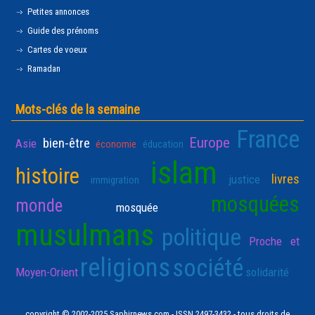
Petites annonces
Guide des prénoms
Cartes de voeux
Ramadan
Mots-clés de la semaine
France
Europe
bien-être
Asie
économie
éducation
islam
histoire
livres
justice
immigration
mosquées
monde
mosquée
musulmans
politique
Proche et
religions
société
Moyen-Orient
solidarité
copyright © 2002-2025 Saphirnews.com - ISSN 2497-3432 - tous droits de