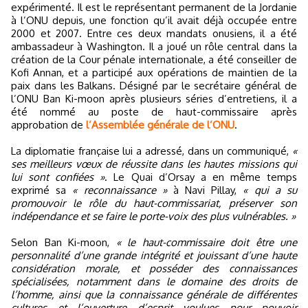
expérimenté. Il est le représentant permanent de la Jordanie
à l’ONU depuis, une fonction qu’il avait déjà occupée entre
2000 et 2007. Entre ces deux mandats onusiens, il a été
ambassadeur à Washington. Il a joué un rôle central dans la
création de la Cour pénale internationale, a été conseiller de
Kofi Annan, et a participé aux opérations de maintien de la
paix dans les Balkans. Désigné par le secrétaire général de
l’ONU Ban Ki-moon après plusieurs séries d’entretiens, il a
été nommé au poste de haut-commissaire après
approbation de
l’Assemblée générale de l’ONU
.
La diplomatie française lui a adressé, dans un communiqué,
«
ses meilleurs vœux de réussite dans les hautes missions qui
lui sont confiées »
. Le Quai d’Orsay a en même temps
exprimé sa
« reconnaissance »
à Navi Pillay,
« qui a su
promouvoir le rôle du haut-commissariat, préserver son
indépendance et se faire le porte-voix des plus vulnérables. »
Selon Ban Ki-moon,
« le haut-commissaire doit être une
personnalité d’une grande intégrité et jouissant d’une haute
considération morale, et posséder des connaissances
spécialisées, notamment dans le domaine des droits de
l’homme, ainsi que la connaissance générale de différentes
cultures et l’ouverture d’esprit voulues pour pouvoir