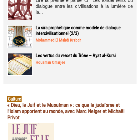
Lire la première partie ici : Les fondements du
dialogue entre les civilisations à la lumière de
la...
La sira prophétique comme modèle de dialogue
intercivilisationnel (2/3)
Mohammed El Mahdi Krabch
Les vertus du verset du Trône – Ayat al-Kursi
Housman Omarjee
Culture
« Dieu, le Juif et le Musulman » : ce que le judaïsme et
l'islam apportent au monde, avec Marc Neiger et Michaël
Privot