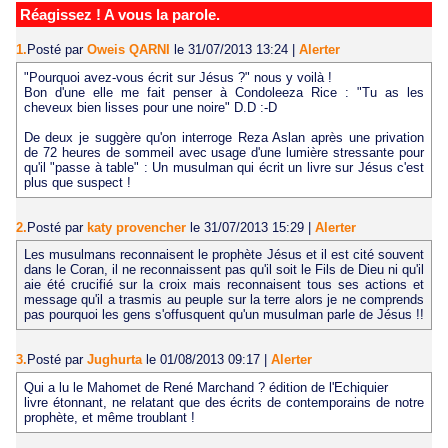
Réagissez ! A vous la parole.
1.
Posté par
Oweis QARNI
le 31/07/2013 13:24
|
Alerter
"Pourquoi avez-vous écrit sur Jésus ?" nous y voilà !
Bon d'une elle me fait penser à Condoleeza Rice : "Tu as les
cheveux bien lisses pour une noire" D.D :-D
De deux je suggère qu'on interroge Reza Aslan après une privation
de 72 heures de sommeil avec usage d'une lumière stressante pour
qu'il "passe à table" : Un musulman qui écrit un livre sur Jésus c'est
plus que suspect !
2.
Posté par
katy provencher
le 31/07/2013 15:29
|
Alerter
Les musulmans reconnaisent le prophète Jésus et il est cité souvent
dans le Coran, il ne reconnaissent pas qu'il soit le Fils de Dieu ni qu'il
aie été crucifié sur la croix mais reconnaisent tous ses actions et
message qu'il a trasmis au peuple sur la terre alors je ne comprends
pas pourquoi les gens s'offusquent qu'un musulman parle de Jésus !!
3.
Posté par
Jughurta
le 01/08/2013 09:17
|
Alerter
Qui a lu le Mahomet de René Marchand ? édition de l'Echiquier
livre étonnant, ne relatant que des écrits de contemporains de notre
prophète, et même troublant !