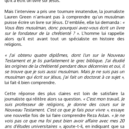
qu'il a écrit un livre sur Jésus.
Mais l’interview a pris une tournure innatendue, la journaliste
Lauren Green n’arrivant pas à comprendre qu’un musulman
puisse écrire un livre sur Jésus. D’emblée, elle lui demanda :
«
Vous êtes musulman, donc pourquoi avez-vous écrit un livre
sur le fondateur de la chrétienté ? »
. L’homme lui rappelle
alors qu’il est avant tout un spécialiste en histoire des
religions.
« J'ai obtenu quatre diplômes, dont l'un sur le Nouveau
Testament et je lis parfaitement le grec biblique. J'ai étudié
les origines de la chrétienté pendant deux décennies et oui, il
se trouve que je suis aussi musulman. Mais je ne suis pas un
musulman qui écrit sur Jésus, j'ai fait un doctorat à ce sujet »
,
lui fait-il bien comprendre.
Cette réponse des plus claires est loin de satisfaire la
journaliste qui réitère alors sa question.
« C'est mon travail. Je
suis professeur de religions, je donne des cours sur le
Nouveau Testament. C'est ce que je fais pour vivre »
, essaye
une nouvelle fois de lui faire comprendre Reza Aslan.
« Je ne
vois pas ce que ma foi peut bien avoir affaire avec mes 20
ans d'études universitaires »
, ajoute-t-il, en indiquant que sa