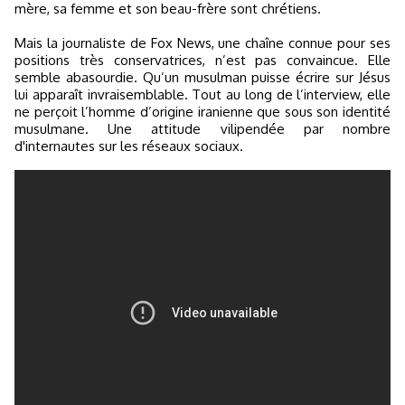
mère, sa femme et son beau-frère sont chrétiens.
Mais la journaliste de Fox News, une chaîne connue pour ses
positions très conservatrices, n’est pas convaincue. Elle
semble abasourdie. Qu’un musulman puisse écrire sur Jésus
lui apparaît invraisemblable. Tout au long de l’interview, elle
ne perçoit l’homme d’origine iranienne que sous son identité
musulmane. Une attitude vilipendée par nombre
d'internautes sur les réseaux sociaux.