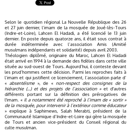
Selon le quotidien régional La Nouvelle République des 26
et 27 juin dernier, l’imam de la mosquée de Joué-lès-Tours
(Indre-et-Loire), Lahcen El Hadadi, a été licencié le 13 juin
dernier. En poste depuis quatorze ans, il était sous contrat à
durée indéterminée avec l’association Amis (Amitié
musulmans indépendants et solidarité) depuis avril 2003.
Théologien diplômé, originaire du Maroc, Lahcen El Hadadi
était arrivé en 1994 à la demande des fidèles dans cette ville
située au sud-ouest de Tours. Aujourd’hui, il conteste devant
les prud’hommes cette décision. Parmi les reproches faits à
l’imam et qui justifient ce licenciement, l’association parle d’
«
absentéisme
», de «
non-respect des consignes de la
hiérarchie (…) et des projets de l’association »
et d'autres
différents portant sur la définition des prérogatives de
l'imam. «
Il a notamment été reproché à l’imam de « sortir »
de la mosquée, pour intervenir à l’extérieur comme éducateur
» explique à Saphirnews, Salah Merabti, président de la
Communauté Islamique d’Indre-et-Loire qui gère la mosquée
de Tours et ancien vice-président du Conseil régional du
culte musulman.