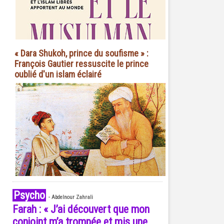
« Dara Shukoh, prince du soufisme » :
François Gautier ressuscite le prince
oublié d'un islam éclairé
Psycho
-
Abdelnour Zahrali
Farah : « J’ai découvert que mon
conjoint m’a trompée et mis une