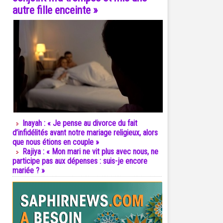
autre fille enceinte »
Inayah : « Je pense au divorce du fait
d’infidélités avant notre mariage religieux, alors
que nous étions en couple »
Rajiya : « Mon mari ne vit plus avec nous, ne
participe pas aux dépenses : suis-je encore
mariée ? »