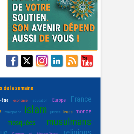
s de la semaine
France
Europe
-être
économie
éducation
islam
e
monde
livres
justice
immigration
musulmans
mosquées
religions
que
Proche et Moyen-Orient