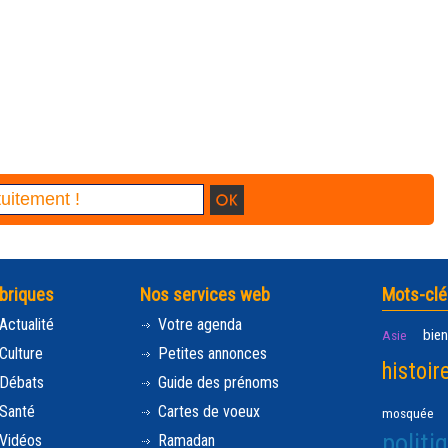
briques
Nos services web
Mots-clé
Actualité
Votre agenda
bien
Asie
Culture
Petites annonces
histoir
Débats
Guide des prénoms
Santé
Cartes de voeux
mosquée
politi
Vidéos
Ramadan