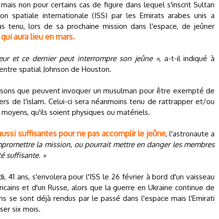
mais non pour certains cas de figure dans lequel s'inscrit Sultan
on spatiale internationale (ISS) par les Emirats arabes unis a
pas tenu, lors de sa prochaine mission dans l'espace, de jeûner
ui aura lieu en mars.
eur et ce dernier peut interrompre son jeûne »
, a-t-il indiqué à
entre spatial Johnson de Houston.
raisons que peuvent invoquer un musulman pour être exempté de
iers de l'islam. Celui-ci sera néanmoins tenu de rattrapper et/ou
moyens, qu'ils soient physiques ou matériels.
aussi suffisantes pour ne pas accomplir le jeûne
, l'astronaute a
ompromettre la mission, ou pourrait mettre en danger les membres
é suffisante. »
i, 41 ans, s'envolera pour l'ISS le 26 février à bord d'un vaisseau
ains et d'un Russe, alors que la guerre en Ukraine continue de
s se sont déjà rendus par le passé dans l'espace mais l'Emirati
ser six mois.