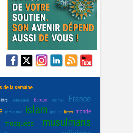
s de la semaine
France
Europe
-être
éducation
femmes
islam
e
monde
justice
livres
immigration
musulmans
mosquées