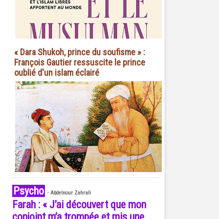
« Dara Shukoh, prince du soufisme » :
François Gautier ressuscite le prince
oublié d'un islam éclairé
Psycho
-
Abdelnour Zahrali
Farah : « J’ai découvert que mon
conjoint m’a trompée et mis une