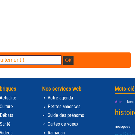
briques
Nos services web
Mots-clé
Actualité
Votre agenda
bien
Asie
Culture
Petites annonces
histoir
Débats
Guide des prénoms
Santé
Cartes de voeux
mosquée
Vidéos
Ramadan