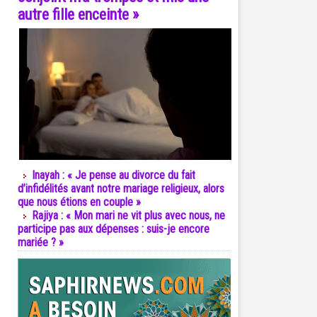
autre fille enceinte »
Inayah : « Je pense au divorce du fait
d’infidélités avant notre mariage religieux, alors
que nous étions en couple »
Rajiya : « Mon mari ne vit plus avec nous, ne
participe pas aux dépenses : suis-je encore
mariée ? »