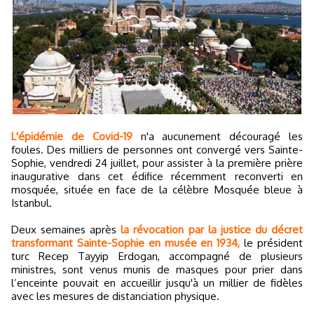
L'épidémie de Covid-19
n'a aucunement découragé les
foules. Des milliers de personnes ont convergé vers Sainte-
Sophie, vendredi 24 juillet, pour assister à la première prière
inaugurative dans cet édifice récemment reconverti en
mosquée, située en face de la célèbre Mosquée bleue à
Istanbul.
Deux semaines après
la révocation par la justice du décret
transformant Sainte-Sophie en musée en 1934,
le président
turc Recep Tayyip Erdogan, accompagné de plusieurs
ministres, sont venus munis de masques pour prier dans
l’enceinte pouvait en accueillir jusqu'à un millier de fidèles
avec les mesures de distanciation physique.