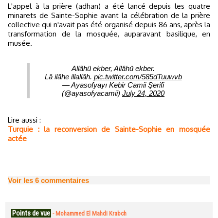
L'appel à la prière (adhan) a été lancé depuis les quatre
minarets de Sainte-Sophie avant la célébration de la prière
collective qui n'avait pas été organisé depuis 86 ans, après la
transformation de la mosquée, auparavant basilique, en
musée.
Allâhü ekber, Allâhü ekber.
Lâ ilâhe illallâh.
pic.twitter.com/585dTuuwvb
— Ayasofyayı Kebir Camii Şerifi
(@ayasofyacamii)
July 24, 2020
Lire aussi :
Turquie : la reconversion de Sainte-Sophie en mosquée
actée
Voir les
6
commentaires
Points de vue
-
Mohammed El Mahdi Krabch