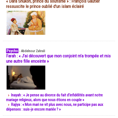
« Dara Shukoh, prince du soufisme » : François Gautier
ressuscite le prince oublié d'un islam éclairé
Psycho
-
Abdelnour Zahrali
Farah : « J’ai découvert que mon conjoint m’a trompée et mis
une autre fille enceinte »
Inayah : « Je pense au divorce du fait d’infidélités avant notre
mariage religieux, alors que nous étions en couple »
Rajiya : « Mon mari ne vit plus avec nous, ne participe pas aux
dépenses : suis-je encore mariée ? »