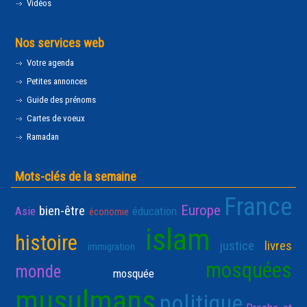
Vidéos
Nos services web
Votre agenda
Petites annonces
Guide des prénoms
Cartes de voeux
Ramadan
Mots-clés de la semaine
France
Europe
bien-être
Asie
éducation
économie
islam
histoire
justice
livres
immigration
mosquées
monde
mosquée
musulmans
politique