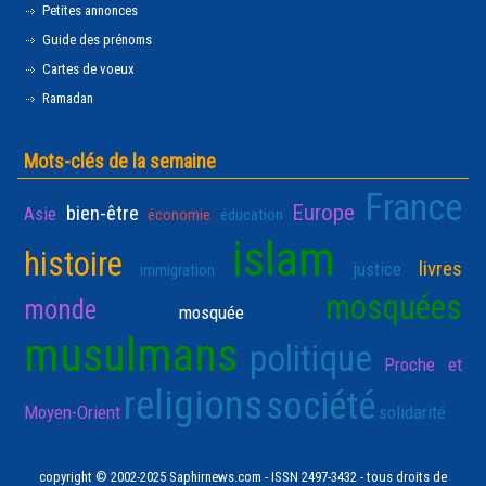
Petites annonces
Guide des prénoms
Cartes de voeux
Ramadan
Mots-clés de la semaine
France
Europe
bien-être
Asie
économie
éducation
islam
histoire
livres
justice
immigration
mosquées
monde
mosquée
musulmans
politique
Proche et
religions
société
Moyen-Orient
solidarité
copyright © 2002-2025 Saphirnews.com - ISSN 2497-3432 - tous droits de