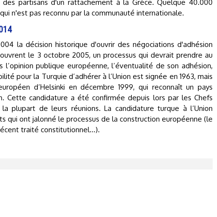
r des partisans d'un rattachement à la Grèce. Quelque 40.000
 qui n'est pas reconnu par la communauté internationale.
2014
04 la décision historique d'ouvrir des négociations d'adhésion
 s'ouvrent le 3 octobre 2005, un processus qui devrait prendre au
 l’opinion publique européenne, l’éventualité de son adhésion,
lité pour la Turquie d’adhérer à l’Union est signée en 1963, mais
européen d’Helsinki en décembre 1999, qui reconnaît un pays
on. Cette candidature a été confirmée depuis lors par les Chefs
a plupart de leurs réunions. La candidature turque à l’Union
ts qui ont jalonné le processus de la construction européenne (le
récent traité constitutionnel…).