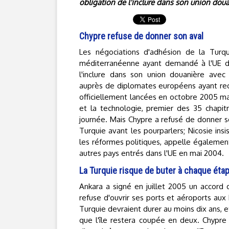
obligation de l'inclure dans son union doua
Chypre refuse de donner son aval
Les négociations d'adhésion de la Turqu
méditerranéenne ayant demandé à l'UE de
l'inclure dans son union douanière avec 
auprès de diplomates européens ayant requ
officiellement lancées en octobre 2005 m
et la technologie, premier des 35 chapit
journée. Mais Chypre a refusé de donner so
Turquie avant les pourparlers; Nicosie ins
les réformes politiques, appelle égalemen
autres pays entrés dans l'UE en mai 2004.
La Turquie risque de buter à chaque éta
Ankara a signé en juillet 2005 un accord
refuse d'ouvrir ses ports et aéroports aux
Turquie devraient durer au moins dix ans, e
que l'île restera coupée en deux. Chypre 