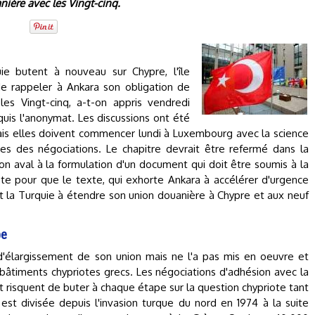
nière avec les Vingt-cinq.
ie butent à nouveau sur Chypre, l'île
 rappeler à Ankara son obligation de
les Vingt-cinq, a-t-on appris vendredi
is l'anonymat. Les discussions ont été
ais elles doivent commencer lundi à Luxembourg avec la science
res des négociations. Le chapitre devrait être refermé dans la
n aval à la formulation d'un document qui doit être soumis à la
iste pour que le texte, qui exhorte Ankara à accélérer d'urgence
t la Turquie à étendre son union douanière à Chypre et aux neuf
pe
 d'élargissement de son union mais ne l'a pas mis en oeuvre et
 bâtiments chypriotes grecs. Les négociations d'adhésion avec la
t risquent de buter à chaque étape sur la question chypriote tant
est divisée depuis l'invasion turque du nord en 1974 à la suite