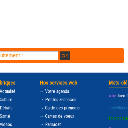
briques
Nos services web
Mots-clé
Actualité
Votre agenda
bien-
Asie
Culture
Petites annonces
interreligieu
Débats
Guide des prénoms
Santé
Cartes de voeux
mosqu
Vidéos
Ramadan