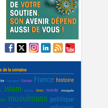
s de la semaine
France
histoire
Europe
être
éducation
islam
monde
livres
x
justice
mosquée
musulmans
politique
ées
religions