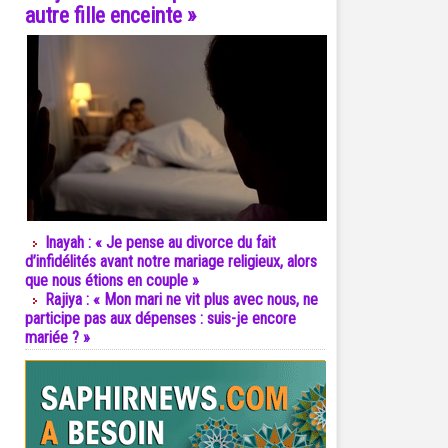
autre fille enceinte »
Inayah : « Je pense au divorce du fait
d’infidélités avant notre mariage religieux, alors
que nous étions en couple »
Rajiya : « Mon mari ne vit plus avec nous, ne
participe pas aux dépenses : suis-je encore
mariée ? »