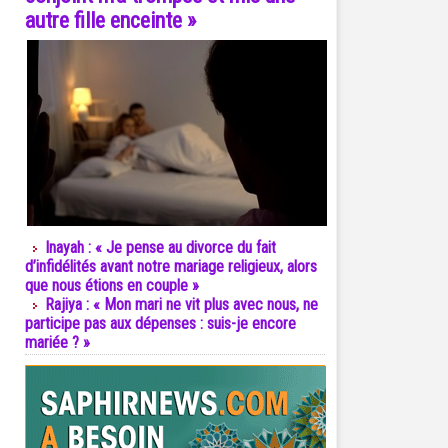
autre fille enceinte »
Inayah : « Je pense au divorce du fait
d’infidélités avant notre mariage religieux, alors
que nous étions en couple »
Rajiya : « Mon mari ne vit plus avec nous, ne
participe pas aux dépenses : suis-je encore
mariée ? »