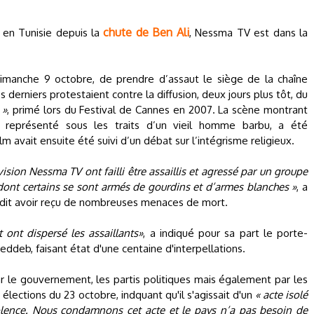
chute de Ben Ali
 en Tunisie depuis la
, Nessma TV est dans la
imanche 9 octobre, de prendre d’assaut le siège de la chaîne
derniers protestaient contre la diffusion, deux jours plus tôt, du
 »
, primé lors du Festival de Cannes en 2007. La scène montrant
, représenté sous les traits d’un vieil homme barbu, a été
ilm avait ensuite été suivi d’un débat sur l’intégrisme religieux.
ision Nessma TV ont failli être assaillis et agressé par un groupe
dont certains se sont armés de gourdins et d’armes blanches »
, a
 dit avoir reçu de nombreuses menaces de mort.
t ont dispersé les assaillants»
, a indiqué pour sa part le porte-
eddeb, faisant état d'une centaine d'interpellations.
le gouvernement, les partis politiques mais également par les
élections du 23 octobre, indquant qu'il s'agissait d'un
« acte isolé
lence. Nous condamnons cet acte et le pays n’a pas besoin de