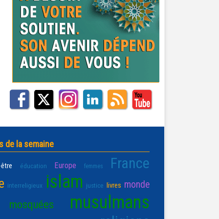
s de la semaine
France
Europe
-être
éducation
femmes
islam
e
monde
livres
interreligieux
justice
musulmans
mosquées