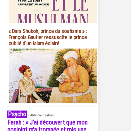
« Dara Shukoh, prince du soufisme » :
François Gautier ressuscite le prince
oublié d'un islam éclairé
Psycho
-
Abdelnour Zahrali
Farah : « J’ai découvert que mon
conjoint m’a trompée et mis une