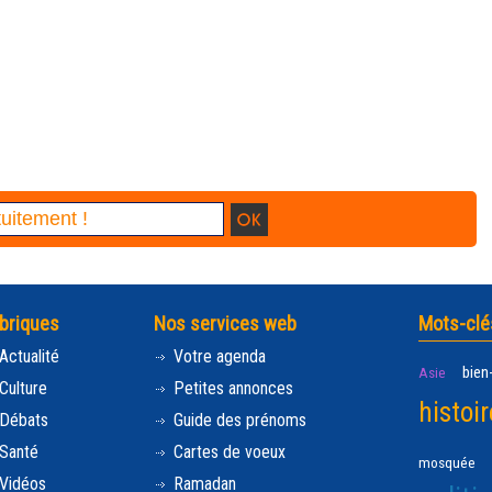
briques
Nos services web
Mots-clé
Actualité
Votre agenda
bien
Asie
Culture
Petites annonces
histoir
Débats
Guide des prénoms
Santé
Cartes de voeux
mosquée
Vidéos
Ramadan