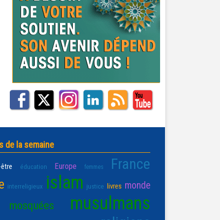
s de la semaine
France
Europe
-être
éducation
femmes
islam
e
monde
livres
interreligieux
justice
musulmans
mosquées