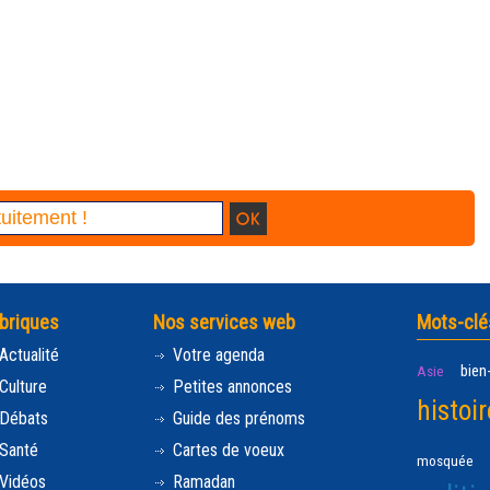
briques
Nos services web
Mots-clé
Actualité
Votre agenda
bien
Asie
Culture
Petites annonces
histoir
Débats
Guide des prénoms
Santé
Cartes de voeux
mosquée
Vidéos
Ramadan