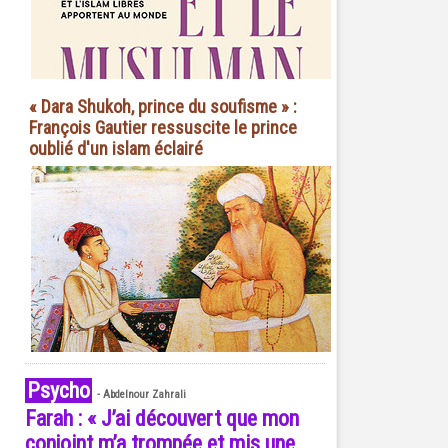
« Dara Shukoh, prince du soufisme » :
François Gautier ressuscite le prince
oublié d'un islam éclairé
Psycho
-
Abdelnour Zahrali
Farah : « J’ai découvert que mon
conjoint m’a trompée et mis une