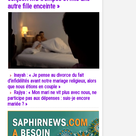
autre fille enceinte »
Inayah : « Je pense au divorce du fait
d’infidélités avant notre mariage religieux, alors
que nous étions en couple »
Rajiya : « Mon mari ne vit plus avec nous, ne
participe pas aux dépenses : suis-je encore
mariée ? »