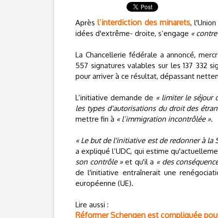
l’interdiction des minarets
Après
, l'Unio
idées d'extrême- droite, s’engage
« contre
La Chancellerie fédérale a annoncé, mercred
557 signatures valables sur les 137 332 sig
pour arriver à ce résultat, dépassant nettem
L’initiative demande de
« limiter le séjou
les types d'autorisations du droit des étra
mettre fin à
« l’immigration incontrôlée ».
« Le but de l'initiative est de redonner à 
a expliqué l’UDC, qui estime qu'actuellem
son contrôle »
et qu'il a
« des conséquences
de l'initiative entraînerait une renégocia
européenne (UE).
Lire aussi :
Réformer Schengen est compliquée pour 