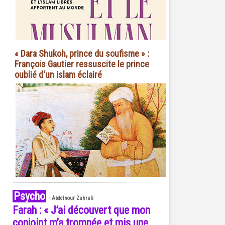
« Dara Shukoh, prince du soufisme » :
François Gautier ressuscite le prince
oublié d'un islam éclairé
Psycho
-
Abdelnour Zahrali
Farah : « J’ai découvert que mon
conjoint m’a trompée et mis une