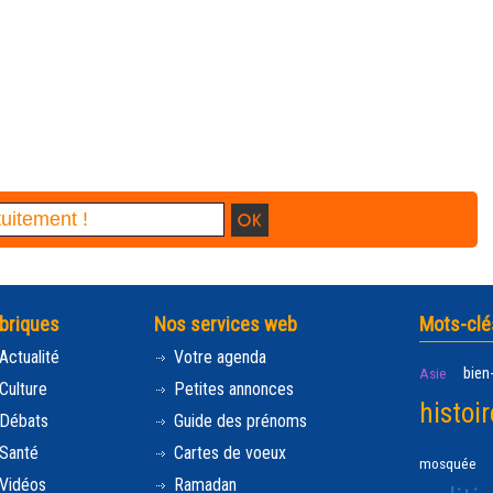
briques
Nos services web
Mots-clé
Actualité
Votre agenda
bien
Asie
Culture
Petites annonces
histoir
Débats
Guide des prénoms
Santé
Cartes de voeux
mosquée
Vidéos
Ramadan