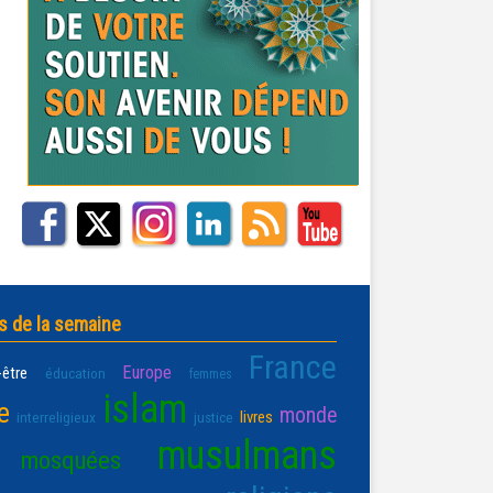
s de la semaine
France
Europe
-être
éducation
femmes
islam
e
monde
livres
interreligieux
justice
musulmans
mosquées