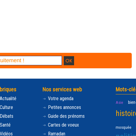
briques
Nos services web
Mots-clé
Actualité
Votre agenda
bien
Asie
Culture
Petites annonces
histoir
Débats
Guide des prénoms
Santé
Cartes de voeux
mosquée
Vidéos
Ramadan