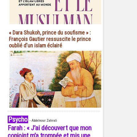
« Dara Shukoh, prince du soufisme » :
François Gautier ressuscite le prince
oublié d'un islam éclairé
Psycho
-
Abdelnour Zahrali
Farah : « J’ai découvert que mon
conjoint m’a trompée et mis une