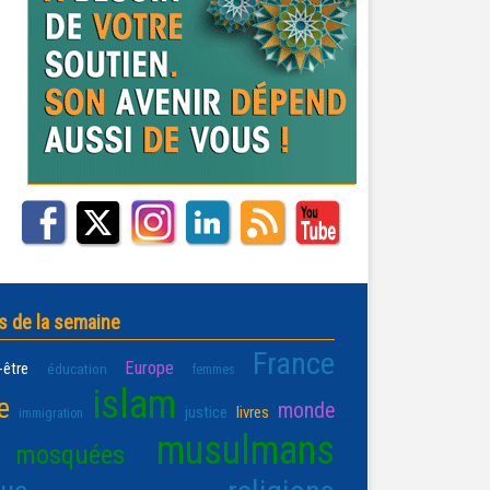
s de la semaine
France
Europe
-être
éducation
femmes
islam
e
monde
justice
livres
immigration
musulmans
mosquées