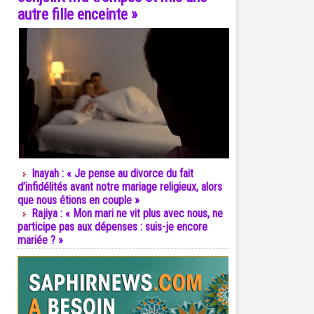
autre fille enceinte »
Inayah : « Je pense au divorce du fait
d’infidélités avant notre mariage religieux, alors
que nous étions en couple »
Rajiya : « Mon mari ne vit plus avec nous, ne
participe pas aux dépenses : suis-je encore
mariée ? »