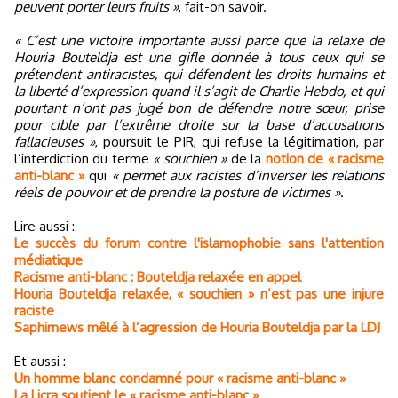
peuvent porter leurs fruits »
, fait-on savoir.
« C’est une victoire importante aussi parce que la relaxe de
Houria Bouteldja est une gifle donnée à tous ceux qui se
prétendent antiracistes, qui défendent les droits humains et
la liberté d’expression quand il s’agit de Charlie Hebdo, et qui
pourtant n’ont pas jugé bon de défendre notre sœur, prise
pour cible par l’extrême droite sur la base d’accusations
fallacieuses »
, poursuit le PIR, qui refuse la légitimation, par
l’interdiction du terme
« souchien »
de la
notion de « racisme
anti-blanc »
qui
« permet aux racistes d’inverser les relations
réels de pouvoir et de prendre la posture de victimes »
.
Lire aussi :
Le succès du forum contre l'islamophobie sans l'attention
médiatique
Racisme anti-blanc : Bouteldja relaxée en appel
Houria Bouteldja relaxée, « souchien » n’est pas une injure
raciste
Saphirnews mêlé à l’agression de Houria Bouteldja par la LDJ
Et aussi :
Un homme blanc condamné pour « racisme anti-blanc »
La Licra soutient le « racisme anti-blanc »