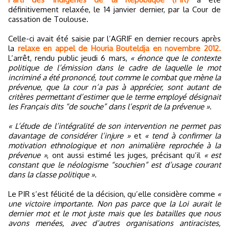
définitivement relaxée, le 14 janvier dernier, par la Cour de
cassation de Toulouse.
Celle-ci avait été saisie par l’AGRIF en dernier recours après
la
relaxe en appel de Houria Bouteldja en novembre 2012.
L’arrêt, rendu public jeudi 6 mars,
« énonce que le contexte
politique de l’émission dans le cadre de laquelle le mot
incriminé a été prononcé, tout comme le combat que mène la
prévenue, que la cour n’a pas à apprécier, sont autant de
critères permettant d’estimer que le terme employé désignait
les Français dits “de souche” dans l’esprit de la prévenue »
.
« L’étude de l’intégralité de son intervention ne permet pas
davantage de considérer l’injure »
et
« tend à confirmer la
motivation ethnologique et non animalière reprochée à la
prévenue »
, ont aussi estimé les juges, précisant qu’il
« est
constant que le néologisme “souchien” est d’usage courant
dans la classe politique ».
Le PIR s’est félicité de la décision, qu’elle considère comme
«
une victoire importante. Non pas parce que la Loi aurait le
dernier mot et le mot juste mais que les batailles que nous
avons menées, avec d’autres organisations antiracistes,