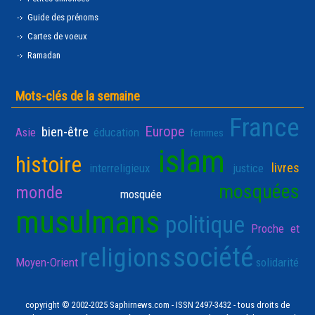
Guide des prénoms
Cartes de voeux
Ramadan
Mots-clés de la semaine
France
Europe
bien-être
Asie
éducation
femmes
islam
histoire
livres
interreligieux
justice
mosquées
monde
mosquée
musulmans
politique
Proche et
société
religions
Moyen-Orient
solidarité
copyright © 2002-2025 Saphirnews.com - ISSN 2497-3432 - tous droits de