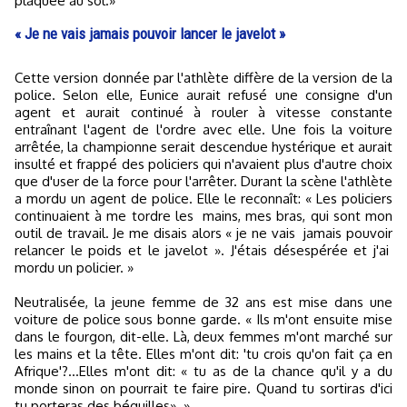
plaquée au sol.»
« Je ne vais jamais pouvoir lancer le javelot »
Cette version donnée par l'athlète diffère de la version de la
police. Selon elle, Eunice aurait refusé une consigne d'un
agent et aurait continué à rouler à vitesse constante
entraînant l'agent de l'ordre avec elle. Une fois la voiture
arrêtée, la championne serait descendue hystérique et aurait
insulté et frappé des policiers qui n'avaient plus d'autre choix
que d'user de la force pour l'arrêter. Durant la scène l'athlète
a mordu un agent de police. Elle le reconnaît: « Les policiers
continuaient à me tordre les mains, mes bras, qui sont mon
outil de travail. Je me disais alors « je ne vais jamais pouvoir
relancer le poids et le javelot ». J'étais désespérée et j'ai
mordu un policier. »
Neutralisée, la jeune femme de 32 ans est mise dans une
voiture de police sous bonne garde. « Ils m'ont ensuite mise
dans le fourgon, dit-elle. Là, deux femmes m'ont marché sur
les mains et la tête. Elles m'ont dit: 'tu crois qu'on fait ça en
Afrique'?...Elles m'ont dit: « tu as de la chance qu'il y a du
monde sinon on pourrait te faire pire. Quand tu sortiras d'ici
tu porteras des béquilles». »