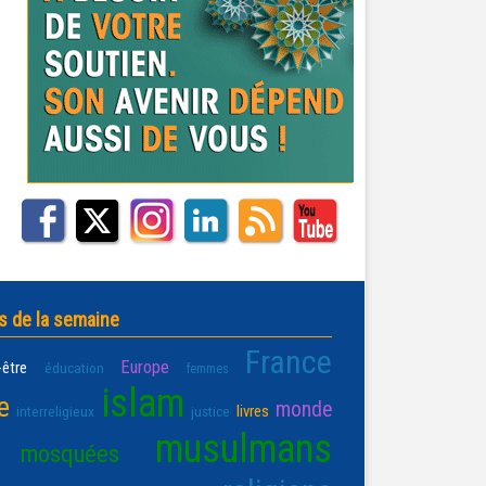
s de la semaine
France
Europe
-être
éducation
femmes
islam
e
monde
livres
interreligieux
justice
musulmans
mosquées