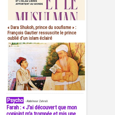
« Dara Shukoh, prince du soufisme » :
François Gautier ressuscite le prince
oublié d'un islam éclairé
Psycho
-
Abdelnour Zahrali
Farah : « J’ai découvert que mon
conjoint m’a trompée et mis une