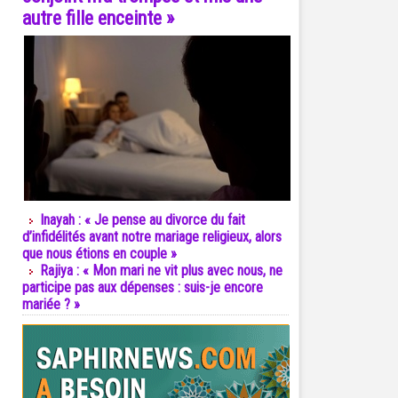
autre fille enceinte »
Inayah : « Je pense au divorce du fait
d’infidélités avant notre mariage religieux, alors
que nous étions en couple »
Rajiya : « Mon mari ne vit plus avec nous, ne
participe pas aux dépenses : suis-je encore
mariée ? »