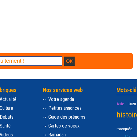
briques
Nos services web
Mots-clé
Actualité
Votre agenda
bien
Asie
Culture
Petites annonces
histoir
Débats
Guide des prénoms
Santé
Cartes de voeux
mosquée
Vidéos
Ramadan