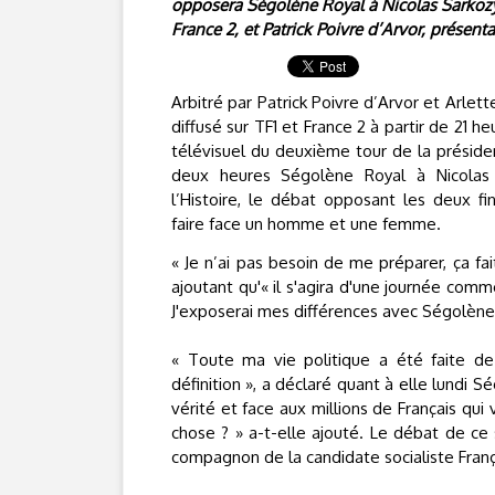
opposera Ségolène Royal à Nicolas Sarkozy,
France 2, et Patrick Poivre d’Arvor, présent
Arbitré par Patrick Poivre d’Arvor et Arlet
diffusé sur TF1 et France 2 à partir de 21 
télévisuel du deuxième tour de la préside
deux heures Ségolène Royal à Nicolas 
l’Histoire, le débat opposant les deux fin
faire face un homme et une femme.
« Je n’ai pas besoin de me préparer, ça fa
ajoutant qu'« il s'agira d'une journée comme
J'exposerai mes différences avec Ségolène
« Toute ma vie politique a été faite de 
définition », a déclaré quant à elle lundi 
vérité et face aux millions de Français qu
chose ? » a-t-elle ajouté. Le débat de ce 
compagnon de la candidate socialiste Franç