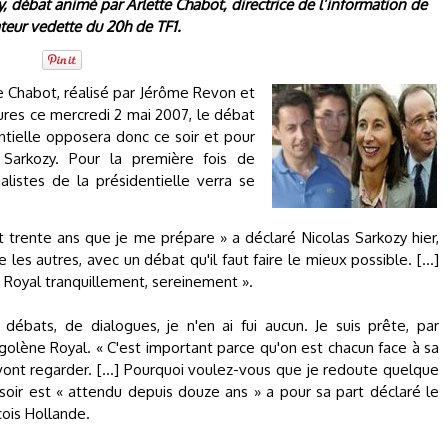
 débat animé par Arlette Chabot, directrice de l’information de
ateur vedette du 20h de TF1.
te Chabot, réalisé par Jérôme Revon et
heures ce mercredi 2 mai 2007, le débat
ntielle opposera donc ce soir et pour
Sarkozy. Pour la première fois de
alistes de la présidentielle verra se
it trente ans que je me prépare » a déclaré Nicolas Sarkozy hier,
 les autres, avec un débat qu'il faut faire le mieux possible. […]
 Royal tranquillement, sereinement ».
débats, de dialogues, je n'en ai fui aucun. Je suis prête, par
Ségolène Royal. « C'est important parce qu'on est chacun face à sa
i vont regarder. […] Pourquoi voulez-vous que je redoute quelque
soir est « attendu depuis douze ans » a pour sa part déclaré le
ois Hollande.