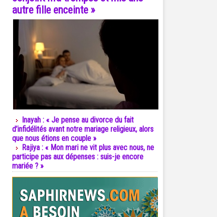
autre fille enceinte »
Inayah : « Je pense au divorce du fait
d’infidélités avant notre mariage religieux, alors
que nous étions en couple »
Rajiya : « Mon mari ne vit plus avec nous, ne
participe pas aux dépenses : suis-je encore
mariée ? »