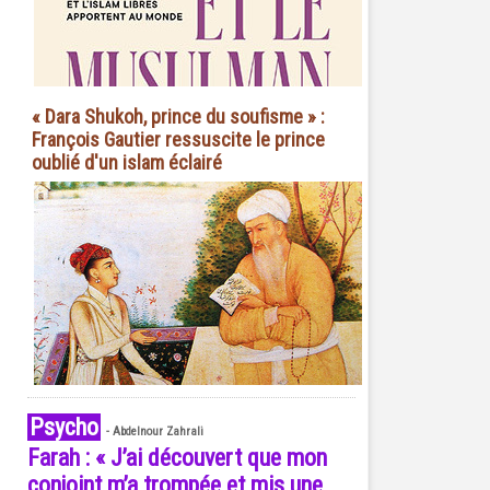
« Dara Shukoh, prince du soufisme » :
François Gautier ressuscite le prince
oublié d'un islam éclairé
Psycho
-
Abdelnour Zahrali
Farah : « J’ai découvert que mon
conjoint m’a trompée et mis une