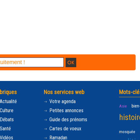
briques
Nos services web
Mots-clé
Actualité
Votre agenda
bien
Asie
Culture
Petites annonces
histoir
Débats
Guide des prénoms
Santé
Cartes de voeux
mosquée
Vidéos
Ramadan