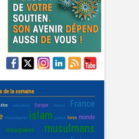
s de la semaine
France
Europe
-être
éducation
femmes
islam
e
monde
livres
interreligieux
justice
musulmans
mosquées