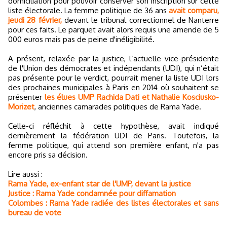
domiciliation pour pouvoir conserver son inscription sur cette
liste électorale. La femme politique de 36 ans
avait comparu,
jeudi 28 février,
devant le tribunal correctionnel de Nanterre
pour ces faits. Le parquet avait alors requis une amende de 5
000 euros mais pas de peine d'inéligibilité.
A présent, relaxée par la justice, l’actuelle vice-présidente
de l'Union des démocrates et indépendants (UDI), qui n’était
pas présente pour le verdict, pourrait mener la liste UDI lors
des prochaines municipales à Paris en 2014 où souhaitent se
présenter
les élues UMP Rachida Dati et Nathalie Kosciusko-
Morizet
, anciennes camarades politiques de Rama Yade.
Celle-ci réfléchit à cette hypothèse, avait indiqué
dernièrement la fédération UDI de Paris. Toutefois, la
femme politique, qui attend son première enfant, n'a pas
encore pris sa décision.
Lire aussi :
Rama Yade, ex-enfant star de l'UMP, devant la justice
Justice : Rama Yade condamnée pour diffamation
Colombes : Rama Yade radiée des listes électorales et sans
bureau de vote