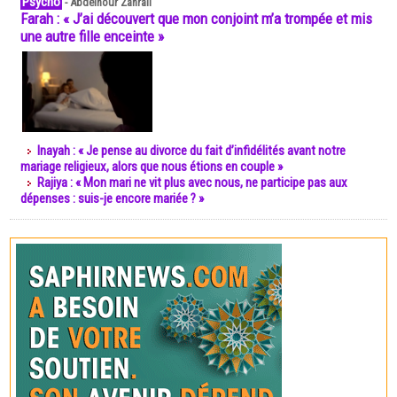
Psycho
-
Abdelnour Zahrali
Farah : « J’ai découvert que mon conjoint m’a trompée et mis
une autre fille enceinte »
Inayah : « Je pense au divorce du fait d’infidélités avant notre
mariage religieux, alors que nous étions en couple »
Rajiya : « Mon mari ne vit plus avec nous, ne participe pas aux
dépenses : suis-je encore mariée ? »