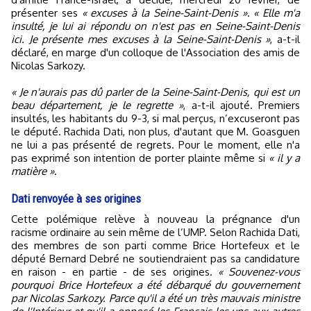
présenter ses
« excuses à la Seine-Saint-Denis »
.
« Elle m'a
insulté, je lui ai répondu on n'est pas en Seine-Saint-Denis
ici. Je présente mes excuses à la Seine-Saint-Denis »
, a-t-il
déclaré, en marge d'un colloque de l'Association des amis de
Nicolas Sarkozy.
« Je n'aurais pas dû parler de la Seine-Saint-Denis, qui est un
beau département, je le regrette »
, a-t-il ajouté. Premiers
insultés, les habitants du 9-3, si mal perçus, n’excuseront pas
le député. Rachida Dati, non plus, d'autant que M. Goasguen
ne lui a pas présenté de regrets. Pour le moment, elle n'a
pas exprimé son intention de porter plainte même si
« il y a
matière »
.
Dati renvoyée à ses origines
Cette polémique relève à nouveau la prégnance d'un
racisme ordinaire au sein même de l’UMP. Selon Rachida Dati,
des membres de son parti comme Brice Hortefeux et le
député Bernard Debré ne soutiendraient pas sa candidature
en raison - en partie - de ses origines.
« Souvenez-vous
pourquoi Brice Hortefeux a été débarqué du gouvernement
par Nicolas Sarkozy. Parce qu'il a été un très mauvais ministre