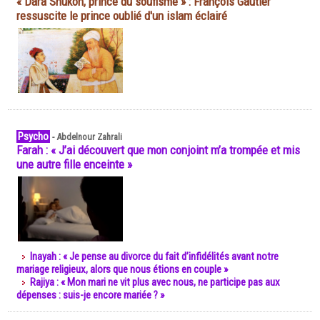
« Dara Shukoh, prince du soufisme » : François Gautier
ressuscite le prince oublié d'un islam éclairé
Psycho
-
Abdelnour Zahrali
Farah : « J’ai découvert que mon conjoint m’a trompée et mis
une autre fille enceinte »
Inayah : « Je pense au divorce du fait d’infidélités avant notre
mariage religieux, alors que nous étions en couple »
Rajiya : « Mon mari ne vit plus avec nous, ne participe pas aux
dépenses : suis-je encore mariée ? »