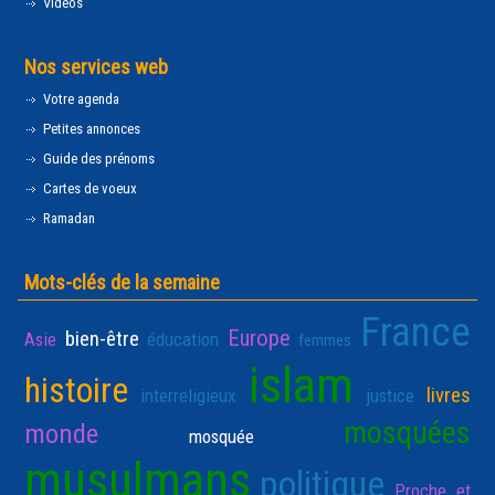
Vidéos
Nos services web
Votre agenda
Petites annonces
Guide des prénoms
Cartes de voeux
Ramadan
Mots-clés de la semaine
France
Europe
bien-être
Asie
éducation
femmes
islam
histoire
livres
interreligieux
justice
mosquées
monde
mosquée
musulmans
politique
Proche et