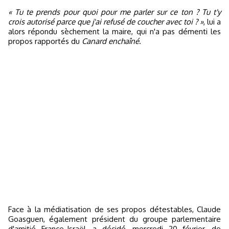
« Tu te prends pour quoi pour me parler sur ce ton ? Tu t'y
crois autorisé parce que j'ai refusé de coucher avec toi ? »
, lui a
alors répondu sèchement la maire, qui n'a pas démenti les
propos rapportés du
Canard enchaîné
.
Face à la médiatisation de ses propos détestables, Claude
Goasguen, également président du groupe parlementaire
d'amitié France-Israël, a décidé, mercredi 20 février, de