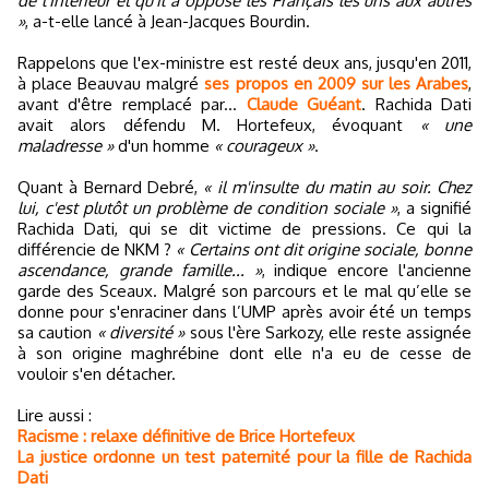
de l'Intérieur et qu'il a opposé les Français les uns aux autres
»
, a-t-elle lancé à Jean-Jacques Bourdin.
Rappelons que l'ex-ministre est resté deux ans, jusqu'en 2011,
à place Beauvau malgré
ses propos en 2009 sur les Arabes
,
avant d'être remplacé par...
Claude Guéant
. Rachida Dati
avait alors défendu M. Hortefeux, évoquant
« une
maladresse »
d'un homme
« courageux »
.
Quant à Bernard Debré,
« il m'insulte du matin au soir. Chez
lui, c'est plutôt un problème de condition sociale »
, a signifié
Rachida Dati, qui se dit victime de pressions. Ce qui la
différencie de NKM ?
« Certains ont dit origine sociale, bonne
ascendance, grande famille... »
, indique encore l'ancienne
garde des Sceaux. Malgré son parcours et le mal qu’elle se
donne pour s'enraciner dans l’UMP après avoir été un temps
sa caution
« diversité »
sous l'ère Sarkozy, elle reste assignée
à son origine maghrébine dont elle n'a eu de cesse de
vouloir s'en détacher.
Lire aussi :
Racisme : relaxe définitive de Brice Hortefeux
La justice ordonne un test paternité pour la fille de Rachida
Dati