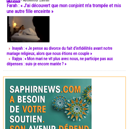
Psycho
-
Abdelnour Zahrali
Farah : « J’ai découvert que mon conjoint m’a trompée et mis
une autre fille enceinte »
Inayah : « Je pense au divorce du fait d’infidélités avant notre
mariage religieux, alors que nous étions en couple »
Rajiya : « Mon mari ne vit plus avec nous, ne participe pas aux
dépenses : suis-je encore mariée ? »