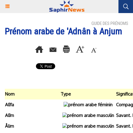
GUIDE DES PRÉNOMS
Prénom arabe de 'Adnân à Anjum
Nom
Type
Significa
Alîfa
Compagn
Alîm
Savant. 
Âlim
Savant. 