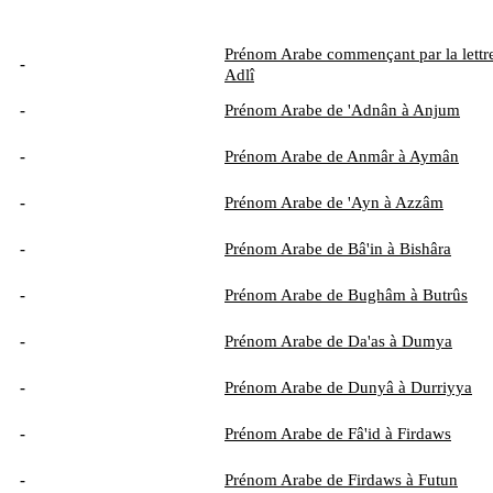
Prénom Arabe commençant par la lettre
-
Adlî
-
Prénom Arabe de 'Adnân à Anjum
-
Prénom Arabe de Anmâr à Aymân
-
Prénom Arabe de 'Ayn à Azzâm
-
Prénom Arabe de Bâ'in à Bishâra
-
Prénom Arabe de Bughâm à Butrûs
-
Prénom Arabe de Da'as à Dumya
-
Prénom Arabe de Dunyâ à Durriyya
-
Prénom Arabe de Fâ'id à Firdaws
-
Prénom Arabe de Firdaws à Futun