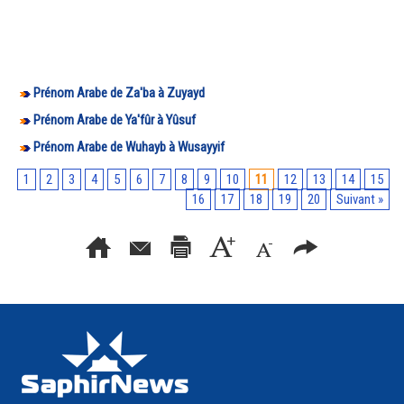
Prénom Arabe de Za'ba à Zuyayd
Prénom Arabe de Ya'fûr à Yûsuf
Prénom Arabe de Wuhayb à Wusayyif
1
2
3
4
5
6
7
8
9
10
11
12
13
14
15
16
17
18
19
20
Suivant »