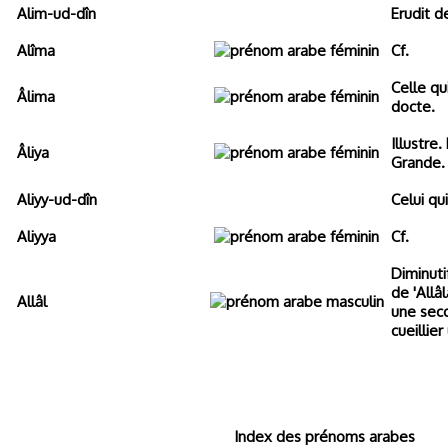
Alim-ud-dîn
Erudit de
Alîma
Cf.
Celle qu
Âlima
docte.
Illustre
Âliya
Grande.
Aliyy-ud-dîn
Celui qu
Aliyya
Cf.
Diminuti
de 'Allâl
Allâl
une sec
cueillie
Index des prénoms arabes