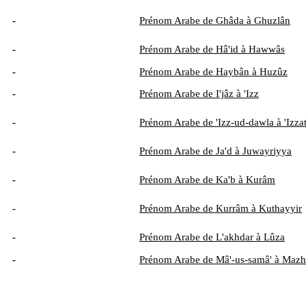
-
Prénom Arabe de Ghâda à Ghuzlân
-
Prénom Arabe de Hâ'id à Hawwâs
-
Prénom Arabe de Haybân à Huzûz
-
Prénom Arabe de I'jâz à 'Izz
-
Prénom Arabe de 'Izz-ud-dawla à 'Izza
-
Prénom Arabe de Ja'd à Juwayriyya
-
Prénom Arabe de Ka'b à Kurâm
-
Prénom Arabe de Kurrâm à Kuthayyir
-
Prénom Arabe de L'akhdar à Lûza
-
Prénom Arabe de Mâ'-us-samâ' à Mazh