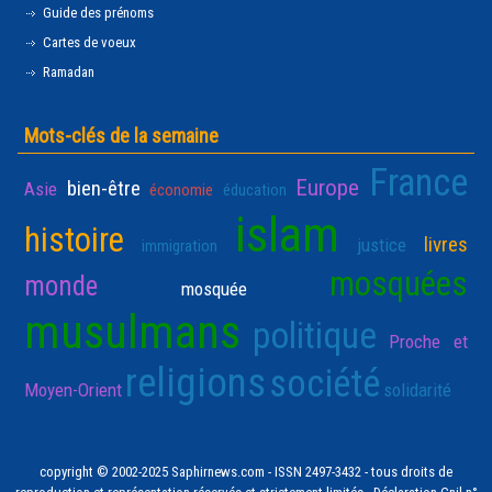
Guide des prénoms
Cartes de voeux
Ramadan
Mots-clés de la semaine
France
Europe
bien-être
Asie
économie
éducation
islam
histoire
livres
justice
immigration
mosquées
monde
mosquée
musulmans
politique
Proche et
religions
société
Moyen-Orient
solidarité
copyright © 2002-2025 Saphirnews.com - ISSN 2497-3432 - tous droits de