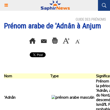
GUIDE DES PRÉNOMS
Prénom arabe de 'Adnân à Anjum
Nom
Type
Significa
Prénom 
la pério
'Adnân,
du Nord
'Adnân
descend
Ismâ'îl.
probabl