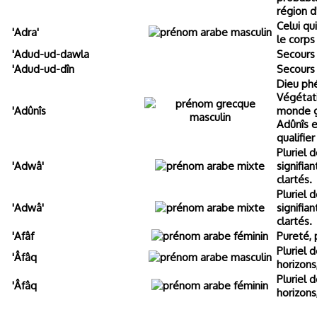
région d
Celui qui
'Adra'
le corps
'Adud-ud-dawla
Secours 
'Adud-ud-dîn
Secours 
Dieu phé
Végétati
'Adûnîs
monde g
Adûnîs 
qualifie
Pluriel 
'Adwâ'
signifia
clartés.
Pluriel 
'Adwâ'
signifia
clartés.
'Afâf
Pureté, 
Pluriel d
'Âfâq
horizons
Pluriel d
'Âfâq
horizons