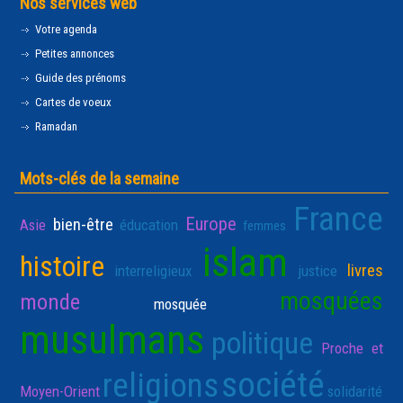
Nos services web
Votre agenda
Petites annonces
Guide des prénoms
Cartes de voeux
Ramadan
Mots-clés de la semaine
France
Europe
bien-être
Asie
éducation
femmes
islam
histoire
livres
interreligieux
justice
mosquées
monde
mosquée
musulmans
politique
Proche et
société
religions
Moyen-Orient
solidarité