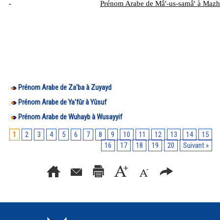
-
Prénom Arabe de Mâ'-us-samâ' à Mazh
Prénom Arabe de Za'ba à Zuyayd
Prénom Arabe de Ya'fûr à Yûsuf
Prénom Arabe de Wuhayb à Wusayyif
1
2
3
4
5
6
7
8
9
10
11
12
13
14
15
16
17
18
19
20
Suivant »