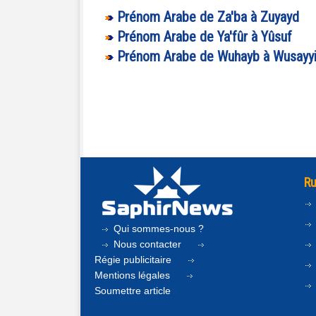
Prénom Arabe de Za'ba à Zuyayd
Prénom Arabe de Ya'fûr à Yûsuf
Prénom Arabe de Wuhayb à Wusayyi
Ru
Qui sommes-nous ?
Nous contacter
Régie publicitaire
Mentions légales
Soumettre article