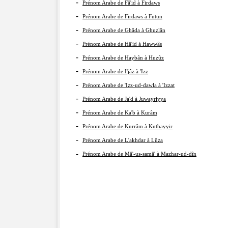
-
Prénom Arabe de Fâ'id à Firdaws
-
Prénom Arabe de Firdaws à Futun
-
Prénom Arabe de Ghâda à Ghuzlân
-
Prénom Arabe de Hâ'id à Hawwâs
-
Prénom Arabe de Haybân à Huzûz
-
Prénom Arabe de I'jâz à 'Izz
-
Prénom Arabe de 'Izz-ud-dawla à 'Izzat
-
Prénom Arabe de Ja'd à Juwayriyya
-
Prénom Arabe de Ka'b à Kurâm
-
Prénom Arabe de Kurrâm à Kuthayyir
-
Prénom Arabe de L'akhdar à Lûza
-
Prénom Arabe de Mâ'-us-samâ' à Mazhar-ud-dîn