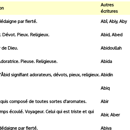
Autres
ion
écritures
dédaigne par fierté.
Abî, Abiy, Aby
 Dévot. Pieux. Religieux.
Abid, Abed
 de Dieu.
Abidoullah
doratrice. Pieuse. Religieuse.
Abida
 'Âbid signifiant adorateurs, dévots, pieux, religieux.
Abidin
Abiq
quis composé de toutes sortes d'aromates.
Abir
ps écoulé. Voyageur. Celui qui est triste et qui
Abir, Aber
dédaigne par fierté.
Abiya