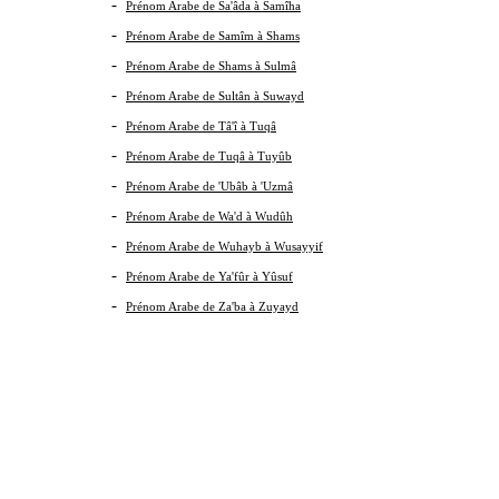
-
Prénom Arabe de Sa'âda à Samîha
-
Prénom Arabe de Samîm à Shams
-
Prénom Arabe de Shams à Sulmâ
-
Prénom Arabe de Sultân à Suwayd
-
Prénom Arabe de Tâ'î à Tuqâ
-
Prénom Arabe de Tuqâ à Tuyûb
-
Prénom Arabe de 'Ubâb à 'Uzmâ
-
Prénom Arabe de Wa'd à Wudûh
-
Prénom Arabe de Wuhayb à Wusayyif
-
Prénom Arabe de Ya'fûr à Yûsuf
-
Prénom Arabe de Za'ba à Zuyayd