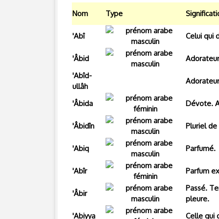
Nom
Type
Significat
'Abî
Celui qui 
'Âbid
Adorateur.
'Abîd-
Adorateur
ullâh
'Âbida
Dévote. A
'Âbidîn
Pluriel de
'Abiq
Parfumé.
'Abîr
Parfum ex
Passé. Tem
'Âbir
pleure.
'Abiyya
Celle qui 