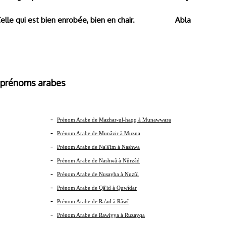
elle qui est bien enrobée, bien en chair.
Abla
s arabes
-
Prénom Arabe de Mazhar-ul-haqq à Munawwara
-
Prénom Arabe de Munâzir à Muzna
-
Prénom Arabe de Na'â'im à Nashwa
-
Prénom Arabe de Nashwâ à Nûrzâd
-
Prénom Arabe de Nusayba à Nuzûl
-
Prénom Arabe de Qâ'id à Quwîdar
-
Prénom Arabe de Ra'ad à Râwî
-
Prénom Arabe de Rawiyya à Ruzayqa