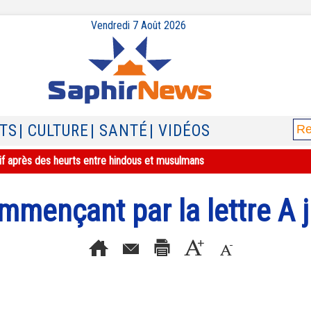
Vendredi 7 Août 2026
ATS
| CULTURE
| SANTÉ
| VIDÉOS
if après des heurts entre hindous et musulmans
mençant par la lettre A j