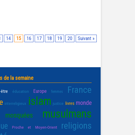
3
14
15
16
17
18
19
20
Suivant »
s de la semaine
France
Europe
-être
éducation
femmes
islam
re
monde
livres
interreligieux
justice
musulmans
mosquées
religions
que
Proche et Moyen-Orient