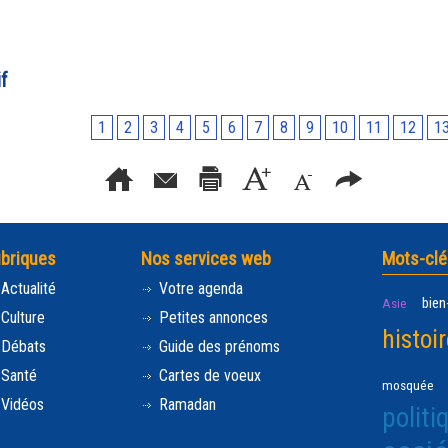
f
1
2
3
4
5
6
7
8
9
10
11
12
1
briques
Nos services web
Mots-clé
Actualité
Votre agenda
bien
Asie
Culture
Petites annonces
histoi
Débats
Guide des prénoms
Santé
Cartes de voeux
mosquée
Vidéos
Ramadan
politi