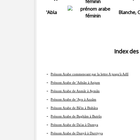
'Abla
Blanche, C
Index des prénom
-
Prénom Arabe commençant par la lettre A jusqu'à Adlî
-
Prénom Arabe de 'Adnân à Anjum
-
Prénom Arabe de Anmâr à Aymân
-
Prénom Arabe de 'Ayn à Azzâm
-
Prénom Arabe de Bâ'in à Bishâra
-
Prénom Arabe de Bughâm à Butrûs
-
Prénom Arabe de Da'as à Dumya
-
Prénom Arabe de Dunyâ à Durriyya