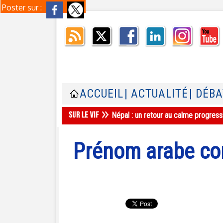
Poster sur :
ACCUEIL
| ACTUALITÉ
| DÉB
Népal : un retour au calme progress
Prénom arabe com