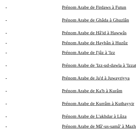
-
Prénom Arabe de Firdaws à Futun
-
Prénom Arabe de Ghâda à Ghuzlân
-
Prénom Arabe de Hâ'id à Hawwâs
-
Prénom Arabe de Haybân à Huzûz
-
Prénom Arabe de I'jâz à 'Izz
-
Prénom Arabe de 'Izz-ud-dawla à 'Izza
-
Prénom Arabe de Ja'd à Juwayriyya
-
Prénom Arabe de Ka'b à Kurâm
-
Prénom Arabe de Kurrâm à Kuthayyir
-
Prénom Arabe de L'akhdar à Lûza
-
Prénom Arabe de Mâ'-us-samâ' à Mazh