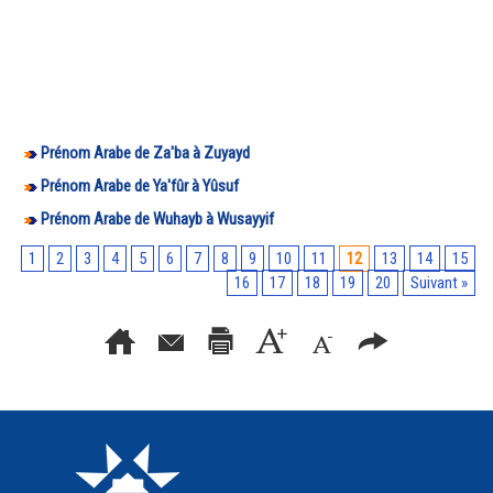
Prénom Arabe de Za'ba à Zuyayd
Prénom Arabe de Ya'fûr à Yûsuf
Prénom Arabe de Wuhayb à Wusayyif
1
2
3
4
5
6
7
8
9
10
11
12
13
14
15
16
17
18
19
20
Suivant »