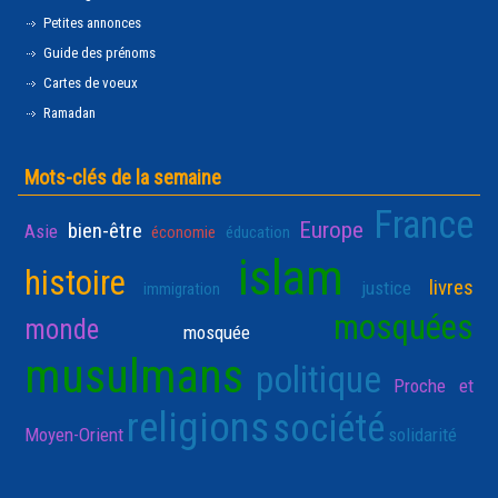
Petites annonces
Guide des prénoms
Cartes de voeux
Ramadan
Mots-clés de la semaine
France
Europe
bien-être
Asie
économie
éducation
islam
histoire
livres
justice
immigration
mosquées
monde
mosquée
musulmans
politique
Proche et
religions
société
Moyen-Orient
solidarité