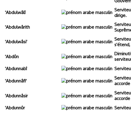
Gouvern
Serviteu
'Abdulwâlî
dirige.
Serviteur
'Abdulwârith
Suprêm
Serviteu
'Abdulwâsi'
s'étend,
Diminuti
'Abdûn
serviteu
'Abdunnabî
Serviteu
Serviteu
'Abdunnâfi'
accorde 
Serviteu
'Abdunnâsir
accorde 
'Abdunnûr
Serviteu