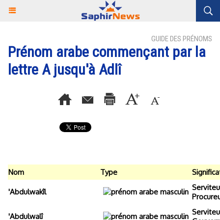
GUIDE DES PRÉNOMS
Prénom arabe commençant par la
lettre A jusqu'à Adlî
Nom
Type
Significa
Serviteu
'Abdulwakîl
Procureu
Serviteu
'Abdulwalî