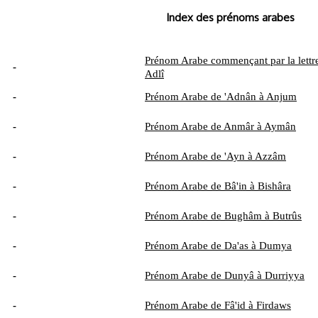
Index des prénoms arabes
Prénom Arabe commençant par la lettre
-
Adlî
-
Prénom Arabe de 'Adnân à Anjum
-
Prénom Arabe de Anmâr à Aymân
-
Prénom Arabe de 'Ayn à Azzâm
-
Prénom Arabe de Bâ'in à Bishâra
-
Prénom Arabe de Bughâm à Butrûs
-
Prénom Arabe de Da'as à Dumya
-
Prénom Arabe de Dunyâ à Durriyya
-
Prénom Arabe de Fâ'id à Firdaws