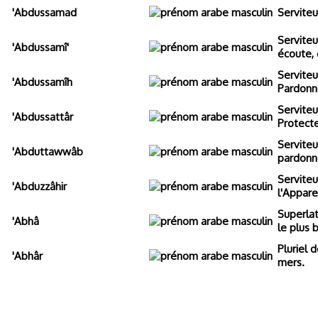
'Abdussamad
Serviteu
Serviteu
'Abdussamî'
écoute, 
Serviteu
'Abdussamîh
Pardonn
Serviteu
'Abdussattâr
Protecte
Serviteu
'Abduttawwâb
pardonn
Serviteu
'Abduzzâhir
l'Appare
Superlat
'Abhâ
le plus 
Pluriel d
'Abhâr
mers.