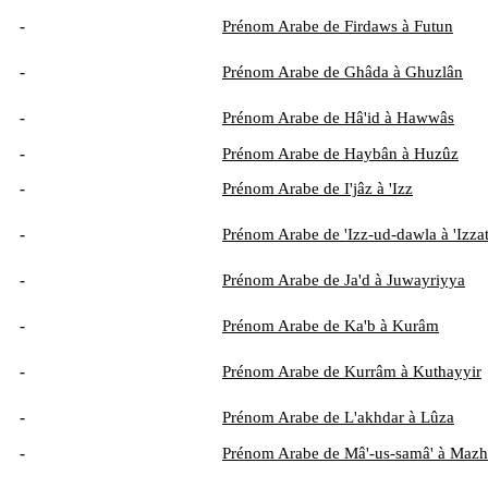
-
Prénom Arabe de Firdaws à Futun
-
Prénom Arabe de Ghâda à Ghuzlân
-
Prénom Arabe de Hâ'id à Hawwâs
-
Prénom Arabe de Haybân à Huzûz
-
Prénom Arabe de I'jâz à 'Izz
-
Prénom Arabe de 'Izz-ud-dawla à 'Izza
-
Prénom Arabe de Ja'd à Juwayriyya
-
Prénom Arabe de Ka'b à Kurâm
-
Prénom Arabe de Kurrâm à Kuthayyir
-
Prénom Arabe de L'akhdar à Lûza
-
Prénom Arabe de Mâ'-us-samâ' à Mazh