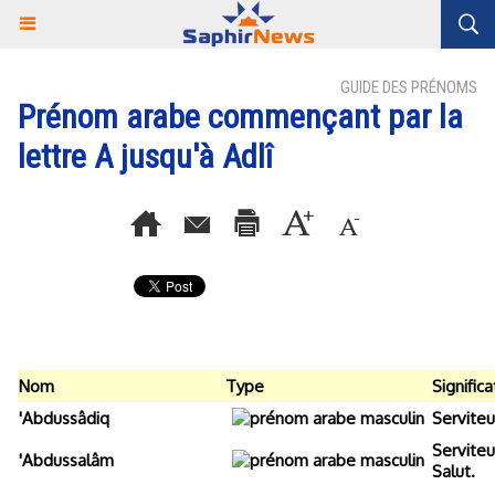
GUIDE DES PRÉNOMS
Prénom arabe commençant par la
lettre A jusqu'à Adlî
Nom
Type
Significa
'Abdussâdiq
Serviteu
Serviteu
'Abdussalâm
Salut.