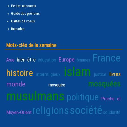
Petites annonces
Guide des prénoms
Cartes de voeux
Ramadan
Mots-clés de la semaine
France
Europe
bien-être
Asie
éducation
femmes
islam
histoire
livres
interreligieux
justice
mosquées
monde
mosquée
musulmans
politique
Proche et
société
religions
Moyen-Orient
solidarité