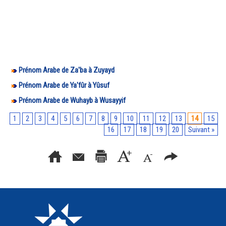
Prénom Arabe de Za'ba à Zuyayd
Prénom Arabe de Ya'fûr à Yûsuf
Prénom Arabe de Wuhayb à Wusayyif
1
2
3
4
5
6
7
8
9
10
11
12
13
14
15
16
17
18
19
20
Suivant »