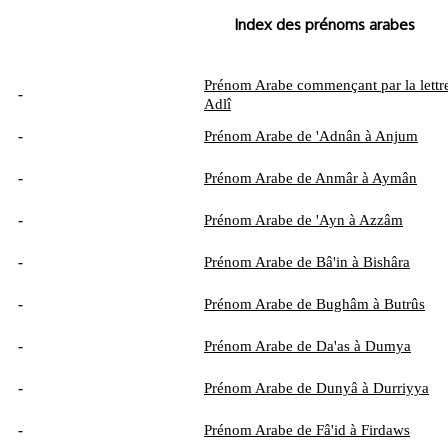
Index des prénoms arabes
Prénom Arabe commençant par la lettre
-
Adlî
-
Prénom Arabe de 'Adnân à Anjum
-
Prénom Arabe de Anmâr à Aymân
-
Prénom Arabe de 'Ayn à Azzâm
-
Prénom Arabe de Bâ'in à Bishâra
-
Prénom Arabe de Bughâm à Butrûs
-
Prénom Arabe de Da'as à Dumya
-
Prénom Arabe de Dunyâ à Durriyya
-
Prénom Arabe de Fâ'id à Firdaws