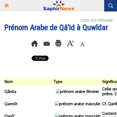
GUIDE DES PRÉNOMS
Prénom Arabe de Qâ'id à Quwîdar
Nom
Type
Significa
Celle qu
Qânita
prière. 
Qannût
Cf. Qanît
Content.
Qanû'