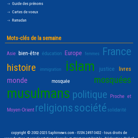
Guide des prénoms
Cartes de voeux
Ramadan
Mots-clés de la semaine
France
Europe
bien-être
Asie
éducation
femmes
islam
histoire
justice
livres
immigration
mosquées
monde
mosquée
musulmans
politique
Proche et
religions
société
Moyen-Orient
solidarité
copyright © 2002-2025 Saphirnews.com - ISSN 2497-3432 - tous droits de