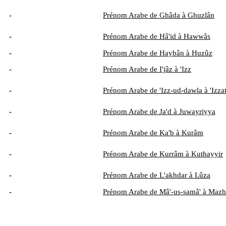
-
Prénom Arabe de Ghâda à Ghuzlân
-
Prénom Arabe de Hâ'id à Hawwâs
-
Prénom Arabe de Haybân à Huzûz
-
Prénom Arabe de I'jâz à 'Izz
-
Prénom Arabe de 'Izz-ud-dawla à 'Izza
-
Prénom Arabe de Ja'd à Juwayriyya
-
Prénom Arabe de Ka'b à Kurâm
-
Prénom Arabe de Kurrâm à Kuthayyir
-
Prénom Arabe de L'akhdar à Lûza
-
Prénom Arabe de Mâ'-us-samâ' à Mazh