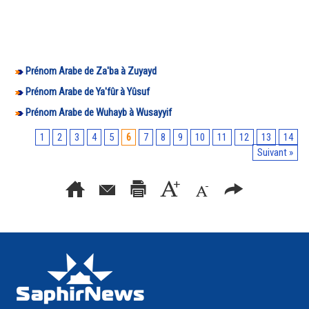
Prénom Arabe de Za'ba à Zuyayd
Prénom Arabe de Ya'fûr à Yûsuf
Prénom Arabe de Wuhayb à Wusayyif
1
2
3
4
5
6
7
8
9
10
11
12
13
14
Suivant »