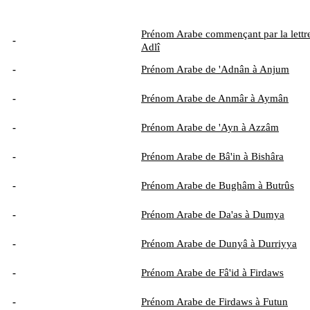
Prénom Arabe commençant par la lettre
-
Adlî
-
Prénom Arabe de 'Adnân à Anjum
-
Prénom Arabe de Anmâr à Aymân
-
Prénom Arabe de 'Ayn à Azzâm
-
Prénom Arabe de Bâ'in à Bishâra
-
Prénom Arabe de Bughâm à Butrûs
-
Prénom Arabe de Da'as à Dumya
-
Prénom Arabe de Dunyâ à Durriyya
-
Prénom Arabe de Fâ'id à Firdaws
-
Prénom Arabe de Firdaws à Futun