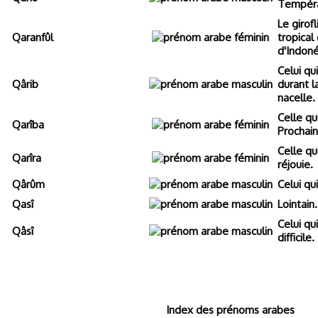
Tempéra
Le girofl
Qaranfûl
tropical 
d'Indoné
Celui qu
Qârib
durant l
nacelle.
Celle qu
Qarîba
Prochain
Celle qu
Qarîra
réjouie.
Qârûm
Celui qu
Qasî
Lointain.
Celui qu
Qâsî
difficile.
Index des prénoms arabes