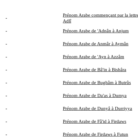
Prénom Arabe commençant par la lettre
-
Adlî
-
Prénom Arabe de 'Adnân à Anjum
-
Prénom Arabe de Anmâr à Aymân
-
Prénom Arabe de 'Ayn à Azzâm
-
Prénom Arabe de Bâ'in à Bishâra
-
Prénom Arabe de Bughâm à Butrûs
-
Prénom Arabe de Da'as à Dumya
-
Prénom Arabe de Dunyâ à Durriyya
-
Prénom Arabe de Fâ'id à Firdaws
-
Prénom Arabe de Firdaws à Futun