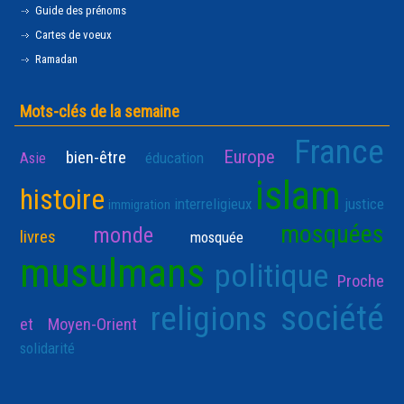
Guide des prénoms
Cartes de voeux
Ramadan
Mots-clés de la semaine
France
Europe
bien-être
Asie
éducation
islam
histoire
interreligieux
justice
immigration
mosquées
monde
livres
mosquée
musulmans
politique
Proche
société
religions
et Moyen-Orient
solidarité