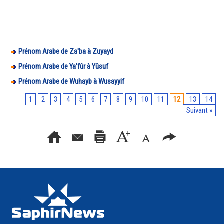
Prénom Arabe de Za'ba à Zuyayd
Prénom Arabe de Ya'fûr à Yûsuf
Prénom Arabe de Wuhayb à Wusayyif
1
2
3
4
5
6
7
8
9
10
11
12
13
14
Suivant »