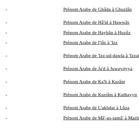
-
Prénom Arabe de Ghâda à Ghuzlân
-
Prénom Arabe de Hâ'id à Hawwâs
-
Prénom Arabe de Haybân à Huzûz
-
Prénom Arabe de I'jâz à 'Izz
-
Prénom Arabe de 'Izz-ud-dawla à 'Izza
-
Prénom Arabe de Ja'd à Juwayriyya
-
Prénom Arabe de Ka'b à Kurâm
-
Prénom Arabe de Kurrâm à Kuthayyir
-
Prénom Arabe de L'akhdar à Lûza
-
Prénom Arabe de Mâ'-us-samâ' à Mazh