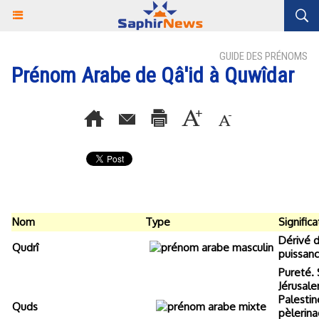
GUIDE DES PRÉNOMS
Prénom Arabe de Qâ'id à Quwîdar
Nom
Type
Significa
Dérivé d
Qudrî
puissanc
Pureté. 
Jérusale
Palestin
Quds
pèlerina