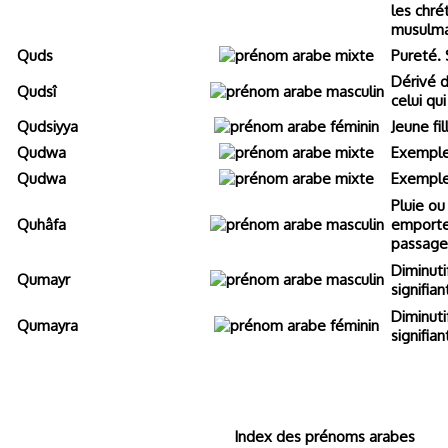
les chré
musulma
Quds
Pureté. 
Dérivé d
Qudsî
celui qui
Qudsiyya
Jeune fil
Qudwa
Exemple
Qudwa
Exemple
Pluie ou
Quhâfa
emporte
passage
Diminut
Qumayr
signifian
Diminut
Qumayra
signifian
Index des prénoms arabes