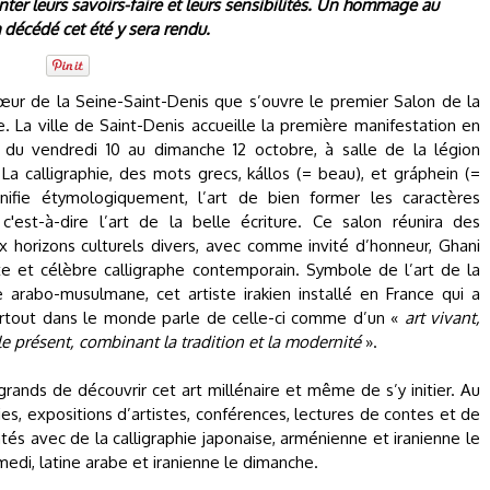
nter leurs savoirs-faire et leurs sensibilités. Un hommage au
écédé cet été y sera rendu.
œur de la Seine-Saint-Denis que s’ouvre le premier Salon de la
ie. La ville de Saint-Denis accueille la première manifestation en
 du vendredi 10 au dimanche 12 octobre, à salle de la légion
 La calligraphie, des mots grecs, kállos (= beau), et gráphein (=
ignifie étymologiquement, l’art de bien former les caractères
, c'est-à-dire l’art de la belle écriture. Ce salon réunira des
ux horizons culturels divers, avec comme invité d’honneur, Ghani
te et célèbre calligraphe contemporain. Symbole de l’art de la
ie arabo-musulmane, cet artiste irakien installé en France qui a
rtout dans le monde parle de celle-ci comme d’un «
art vivant,
le présent, combinant la tradition et la modernité
».
rands de découvrir cet art millénaire et même de s’y initier. Au
s, expositions d’artistes, conférences, lectures de contes et de
s avec de la calligraphie japonaise, arménienne et iranienne le
medi, latine arabe et iranienne le dimanche.