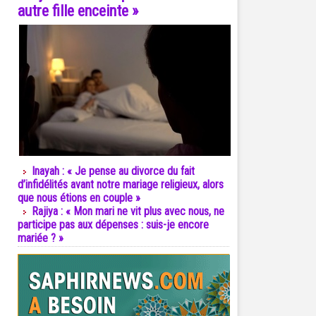
autre fille enceinte »
Inayah : « Je pense au divorce du fait
d’infidélités avant notre mariage religieux, alors
que nous étions en couple »
Rajiya : « Mon mari ne vit plus avec nous, ne
participe pas aux dépenses : suis-je encore
mariée ? »