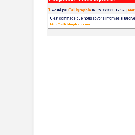
1.
Calligraphie
Posté par
le 12/10/2008 12:09
|
Aler
C'est dommage que nous soyons informés si tardiv
http://calli.blog4ever.com