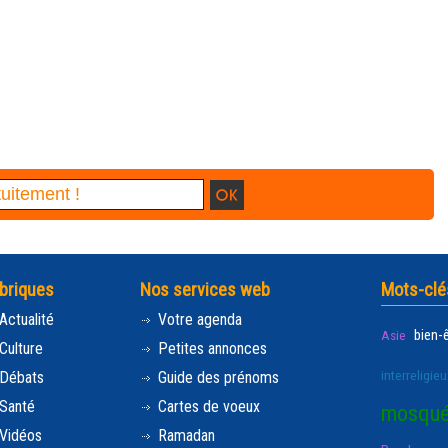
briques
Nos services web
Mots-clé
Actualité
Votre agenda
bien-
Asie
Culture
Petites annonces
interreligieu
Débats
Guide des prénoms
Santé
Cartes de voeux
mosqu
Vidéos
Ramadan