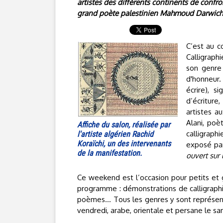
artistes des différents continents de confro
grand poète palestinien Mahmoud Darwich d
C’est au c
Calligraph
son genre
d'honneur.
écrire), s
d’écriture
artistes a
Alani, poè
Affiche du salon, réalisée par
calligraph
l'artiste algérien Rachid
Koraïchi, un des intervenants
exposé pa
de la manifestation.
ouvert sur 
Ce weekend est l’occasion pour petits et g
programme : démonstrations de calligraphie
poèmes… Tous les genres y sont représenté
vendredi, arabe, orientale et persane le sa