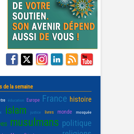
s de la semaine
France
histoire
Europe
être
éducation
islam
monde
livres
x
justice
mosquée
musulmans
politique
ées
religions