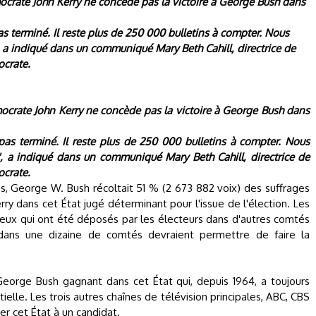
crate John Kerry ne concède pas la victoire à George Bush dans
s terminé. Il reste plus de 250 000 bulletins à compter. Nous
, a indiqué dans un communiqué Mary Beth Cahill, directrice de
ocrate.
crate John Kerry ne concède pas la victoire à George Bush dans
pas terminé. Il reste plus de 250 000 bulletins à compter. Nous
', a indiqué dans un communiqué Mary Beth Cahill, directrice de
ocrate.
, George W. Bush récoltait 51 % (2 673 882 voix) des suffrages
ry dans cet État jugé déterminant pour l'issue de l'élection. Les
e ceux qui ont été déposés par les électeurs dans d'autres comtés
n dans une dizaine de comtés devraient permettre de faire la
orge Bush gagnant dans cet État qui, depuis 1964, a toujours
ielle. Les trois autres chaînes de télévision principales, ABC, CBS
er cet État à un candidat.