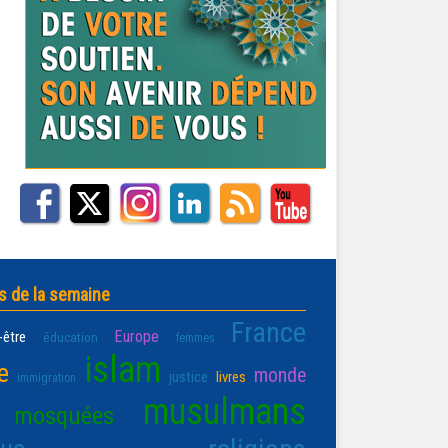
s de la semaine
France
Europe
-être
éducation
femmes
islam
e
monde
justice
livres
immigration
musulmans
mosquées