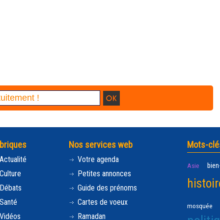
briques
Nos services web
Mots-clé
Actualité
Votre agenda
bien
Asie
Culture
Petites annonces
histoir
Débats
Guide des prénoms
Santé
Cartes de voeux
mosquée
Vidéos
Ramadan