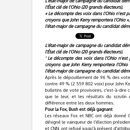
L'état-major de campagne du candidat démo
l'État clé de l'Ohio (20 grands électeurs).
« Le décompte des voix dans l'Ohio n'est pa
croyons que John Kerry remportera l'Ohio »
l'état-major de campagne du candidat dém
L'état-major de campagne du candidat démo
l'État clé de l'Ohio (20 grands électeurs).
' Le décompte des voix dans l'Ohio n'est 
croyons que John Kerry remportera l'Ohio 
l'état-major de campagne du candidat dém
Après le dépouillement de 96 % des votes
contre 49 % (2 559 802 voix) pour John Ker
bulletins de vote provisoires, c'est-à-dir
que le leur, et les résultats du scruti
différence entre les deux hommes.
Pour la Fox, Bush est déjà gagnant
Les réseaux Fox et NBC ont déjà donné Ge
désigné le vainqueur de l'élection président
et CNN, ont refusé jusqu'à présent d'attribu