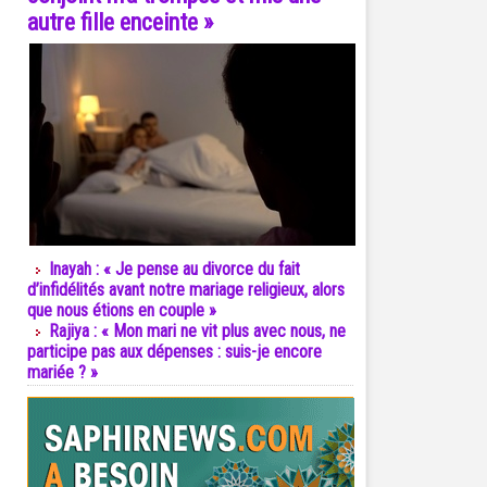
autre fille enceinte »
Inayah : « Je pense au divorce du fait
d’infidélités avant notre mariage religieux, alors
que nous étions en couple »
Rajiya : « Mon mari ne vit plus avec nous, ne
participe pas aux dépenses : suis-je encore
mariée ? »