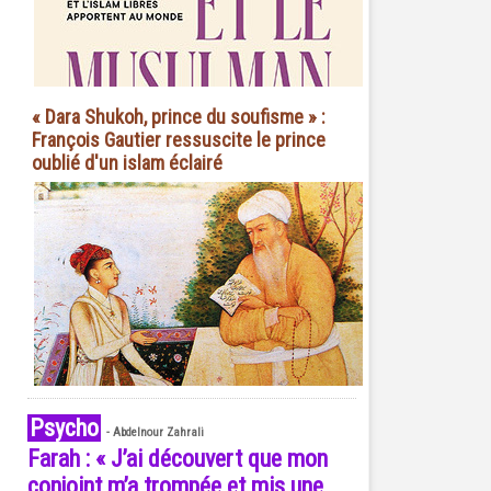
« Dara Shukoh, prince du soufisme » :
François Gautier ressuscite le prince
oublié d'un islam éclairé
Psycho
-
Abdelnour Zahrali
Farah : « J’ai découvert que mon
conjoint m’a trompée et mis une