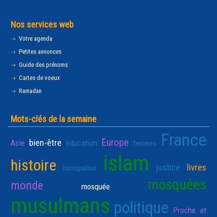
Nos services web
Votre agenda
Petites annonces
Guide des prénoms
Cartes de voeux
Ramadan
Mots-clés de la semaine
France
Europe
bien-être
Asie
éducation
femmes
islam
histoire
justice
livres
immigration
mosquées
monde
mosquée
musulmans
politique
Proche et