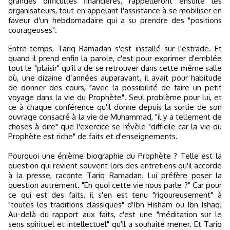
grandes difficultés financières, rappelleront ensuite les
organisateurs, tout en appelant l'assistance à se mobiliser en
faveur d'un hebdomadaire qui a su prendre des "positions
courageuses".
Entre-temps, Tariq Ramadan s'est installé sur l'estrade. Et
quand il prend enfin la parole, c'est pour exprimer d'emblée
tout le "plaisir" qu'il a de se retrouver dans cette même salle
où, une dizaine d’années auparavant, il avait pour habitude
de donner des cours, "avec la possibilité de faire un petit
voyage dans la vie du Prophète". Seul problème pour lui, et
ce à chaque conférence qu'il donne depuis la sortie de son
ouvrage consacré à la vie de Muhammad, "il y a tellement de
choses à dire" que l'exercice se révèle "difficile car la vie du
Prophète est riche" de faits et d'enseignements.
Pourquoi une énième biographie du Prophète ? Telle est la
question qui revient souvent lors des entretiens qu'il accorde
à la presse, raconte Tariq Ramadan. Lui préfère poser la
question autrement. "En quoi cette vie nous parle ?" Car pour
ce qui est des faits, il s'en est tenu "rigoureusement" à
"toutes les traditions classiques" d'Ibn Hisham ou Ibn Ishaq.
Au-delà du rapport aux faits, c'est une "méditation sur le
sens spirituel et intellectuel" qu'il a souhaité mener. Et Tariq