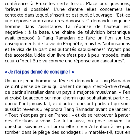
conférence, à Bruxelles cette fois-ci. Place aux questions,
"brèves si possible". L'une d'entre elles concernera le
contexte dans lequel s'inscrit et est publié l'ouvrage : "Est-ce
une réponse aux caricatures danoises ?" demande un jeune
homme dans l'assistance. La réponse de l'auteur est
négative : à la base, une chaîne de télévision britannique
avait proposé à Tariq Ramadan de faire un film sur les
enseignements de la vie du Prophète, mais les "autorisations
et le visa de la part des autorités saoudiennes" n'ayant pas
été accordés, l'idée d'un livre s'est peu à peu imposée, mais
celui-ci "peut être vu comme une réponse aux caricatures".
« Je n’ai pas donné de consigne ! »
Un autre jeune homme se lève et demande à Tariq Ramadan
ce qu’il pense de ceux qui parlent de hijra, c’est-à-dire d’exil,
de partir s’installer dans un pays à majorité musulman. « J’en
ai croisé beaucoup sur mon chemin qui souhaitaient partir et
qui ne l’ont jamais fait, et d’autres qui sont partis et qui sont
aussitôt revenus » répondra Tariq Ramadan avant de lancer :
« Tout n’est pas gris en France ! » et de se retrouver à parler
des élections à venir. Car à lui aussi, on pose souvent la
question suivante : « Lui ou elle ? » « Attention à ne pas
tomber dans le piège des sondages ! » martèle-t-il, tout en