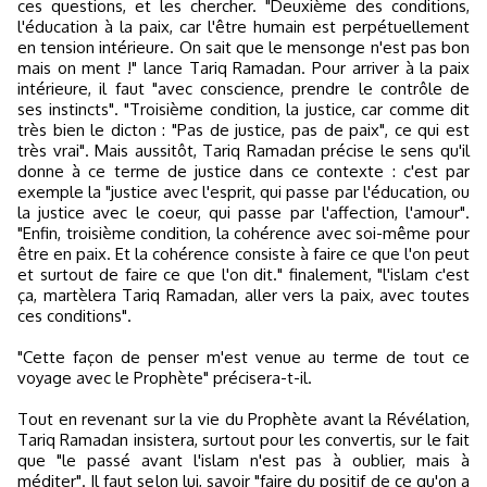
ces questions, et les chercher. "Deuxième des conditions,
l'éducation à la paix, car l'être humain est perpétuellement
en tension intérieure. On sait que le mensonge n'est pas bon
mais on ment !" lance Tariq Ramadan. Pour arriver à la paix
intérieure, il faut "avec conscience, prendre le contrôle de
ses instincts". "Troisième condition, la justice, car comme dit
très bien le dicton : "Pas de justice, pas de paix", ce qui est
très vrai". Mais aussitôt, Tariq Ramadan précise le sens qu'il
donne à ce terme de justice dans ce contexte : c'est par
exemple la "justice avec l'esprit, qui passe par l'éducation, ou
la justice avec le coeur, qui passe par l'affection, l'amour".
"Enfin, troisième condition, la cohérence avec soi-même pour
être en paix. Et la cohérence consiste à faire ce que l'on peut
et surtout de faire ce que l'on dit." finalement, "l'islam c'est
ça, martèlera Tariq Ramadan, aller vers la paix, avec toutes
ces conditions".
"Cette façon de penser m'est venue au terme de tout ce
voyage avec le Prophète" précisera-t-il.
Tout en revenant sur la vie du Prophète avant la Révélation,
Tariq Ramadan insistera, surtout pour les convertis, sur le fait
que "le passé avant l'islam n'est pas à oublier, mais à
méditer". Il faut selon lui, savoir "faire du positif de ce qu'on a