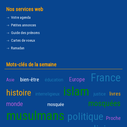
Nos services web
Votre agenda
Petites annonces
Guide des prénoms
Cartes de voeux
Ramadan
Mots-clés de la semaine
France
Europe
bien-être
Asie
éducation
islam
histoire
livres
interreligieux
justice
mosquées
monde
mosquée
musulmans
politique
Proche