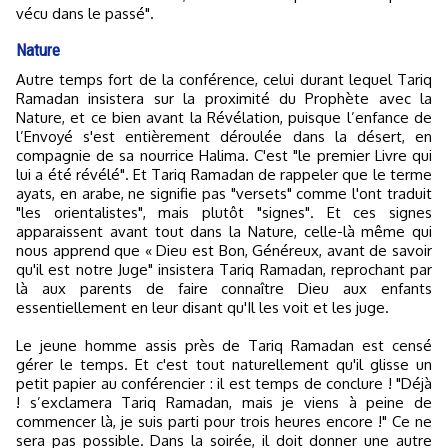
vécu dans le passé".
Nature
Autre temps fort de la conférence, celui durant lequel Tariq
Ramadan insistera sur la proximité du Prophète avec la
Nature, et ce bien avant la Révélation, puisque l’enfance de
l’Envoyé s'est entièrement déroulée dans la désert, en
compagnie de sa nourrice Halima. C'est "le premier Livre qui
lui a été révélé". Et Tariq Ramadan de rappeler que le terme
ayats, en arabe, ne signifie pas "versets" comme l'ont traduit
"les orientalistes", mais plutôt "signes". Et ces signes
apparaissent avant tout dans la Nature, celle-là même qui
nous apprend que « Dieu est Bon, Généreux, avant de savoir
qu'il est notre Juge" insistera Tariq Ramadan, reprochant par
là aux parents de faire connaître Dieu aux enfants
essentiellement en leur disant qu'Il les voit et les juge.
Le jeune homme assis près de Tariq Ramadan est censé
gérer le temps. Et c'est tout naturellement qu'il glisse un
petit papier au conférencier : il est temps de conclure ! "Déjà
! s’exclamera Tariq Ramadan, mais je viens à peine de
commencer là, je suis parti pour trois heures encore !" Ce ne
sera pas possible. Dans la soirée, il doit donner une autre