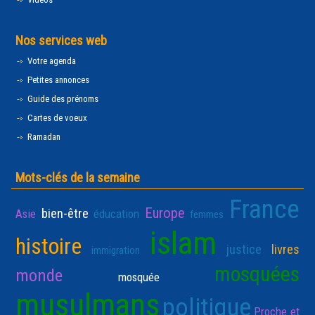
Nos services web
Votre agenda
Petites annonces
Guide des prénoms
Cartes de voeux
Ramadan
Mots-clés de la semaine
France
Europe
bien-être
Asie
éducation
femmes
islam
histoire
justice
livres
immigration
mosquées
monde
mosquée
musulmans
politique
Proche et