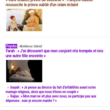
ressuscite le prince oublié d'un islam éclairé
Psycho
-
Abdelnour Zahrali
Farah : « J’ai découvert que mon conjoint m’a trompée et mis
une autre fille enceinte »
Inayah : « Je pense au divorce du fait d’infidélités avant notre
mariage religieux, alors que nous étions en couple »
Rajiya : « Mon mari ne vit plus avec nous, ne participe pas aux
dépenses : suis-je encore mariée ? »