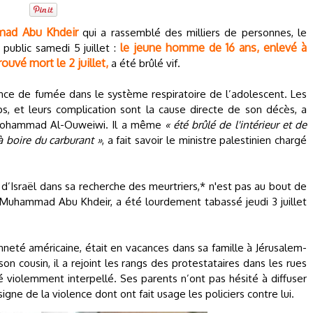
ad Abu Khdeir
qui a rassemblé des milliers de personnes, le
le jeune homme de 16 ans, enlevé à
public samedi 5 juillet :
rouvé mort le 2 juillet,
a été brûlé vif.
nce de fumée dans le système respiratoire de l’adolescent. Les
s, et leurs complication sont la cause directe de son décès, a
n Mohammad Al-Ouweiwi. Il a même
« été brûlé de l'intérieur et de
 à boire du carburant »
, a fait savoir le ministre palestinien chargé
n d’Israël dans sa recherche des meurtriers,* n'est pas au bout de
e Muhammad Abu Khdeir, a été lourdement tabassé jeudi 3 juillet
enneté américaine, était en vacances dans sa famille à Jérusalem-
on cousin, il a rejoint les rangs des protestataires dans les rues
 violemment interpellé. Ses parents n’ont pas hésité à diffuser
igne de la violence dont ont fait usage les policiers contre lui.