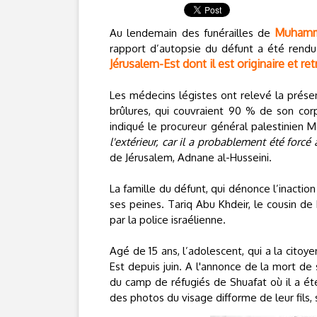
Muhamm
Au lendemain des funérailles de
rapport d’autopsie du défunt a été rendu 
Jérusalem-Est dont il est originaire et ret
Les médecins légistes ont relevé la prése
brûlures, qui couvraient 90 % de son corp
indiqué le procureur général palestinie
l'extérieur, car il a probablement été forcé
de Jérusalem, Adnane al-Husseini.
La famille du défunt, qui dénonce l’inactio
ses peines. Tariq Abu Khdeir, le cousin d
par la police israélienne.
Agé de 15 ans, l’adolescent, qui a la citoy
Est depuis juin. A l'annonce de la mort de s
du camp de réfugiés de Shuafat où il a été
des photos du visage difforme de leur fils, s