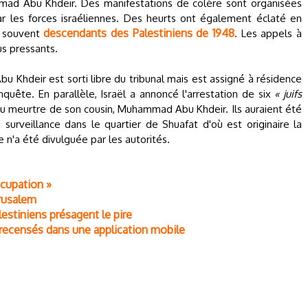
mad Abu Khdeir. Des manifestations de colère sont organisées
ar les forces israéliennes. Des heurts ont également éclaté en
descendants des Palestiniens de 1948
e, souvent
. Les appels à
us pressants.
bu Khdeir est sorti libre du tribunal mais est assigné à résidence
quête. En parallèle, Israël a annoncé l'arrestation de six
« juifs
u meurtre de son cousin, Muhammad Abu Khdeir. Ils auraient été
surveillance dans le quartier de Shuafat d'où est originaire la
 n'a été divulguée par les autorités.
ccupation »
érusalem
lestiniens présagent le pire
e recensés dans une application mobile