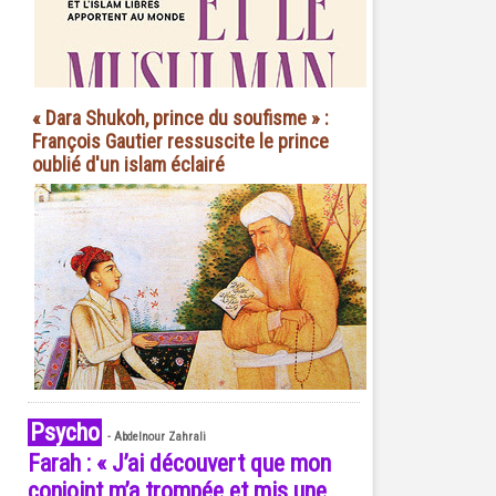
« Dara Shukoh, prince du soufisme » :
François Gautier ressuscite le prince
oublié d'un islam éclairé
Psycho
-
Abdelnour Zahrali
Farah : « J’ai découvert que mon
conjoint m’a trompée et mis une