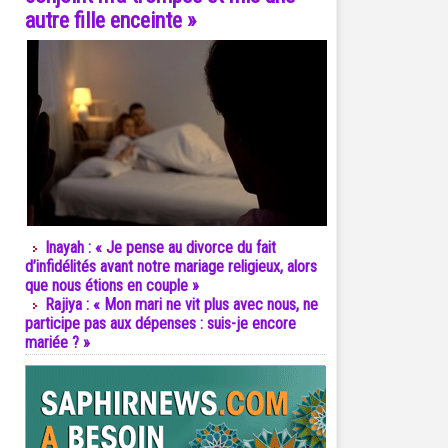
autre fille enceinte »
Inayah : « Je pense au divorce du fait
d’infidélités avant notre mariage religieux, alors
que nous étions en couple »
Rajiya : « Mon mari ne vit plus avec nous, ne
participe pas aux dépenses : suis-je encore
mariée ? »