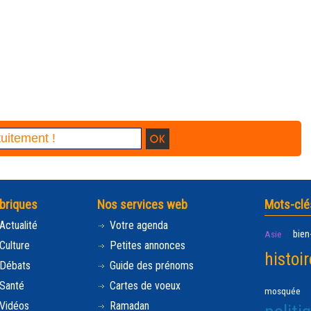
briques
Nos services web
Mots-clé
Actualité
Votre agenda
bien
Asie
Culture
Petites annonces
histoir
Débats
Guide des prénoms
Santé
Cartes de voeux
mosquée
Vidéos
Ramadan