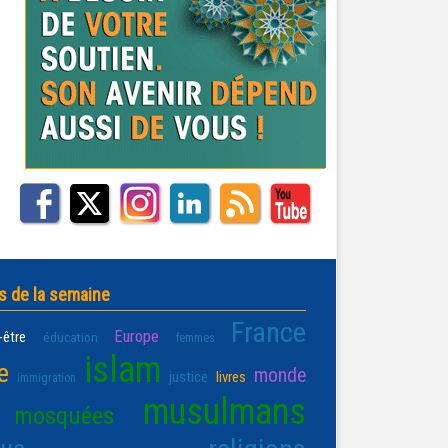
s de la semaine
France
Europe
-être
éducation
femmes
islam
e
monde
justice
livres
immigration
musulmans
mosquées