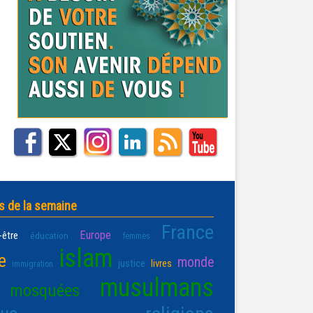
s de la semaine
France
Europe
-être
éducation
femmes
islam
e
monde
justice
livres
immigration
musulmans
mosquées