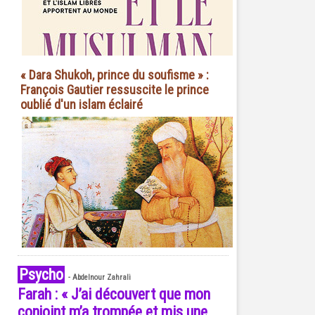
« Dara Shukoh, prince du soufisme » :
François Gautier ressuscite le prince
oublié d'un islam éclairé
Psycho
-
Abdelnour Zahrali
Farah : « J’ai découvert que mon
conjoint m’a trompée et mis une