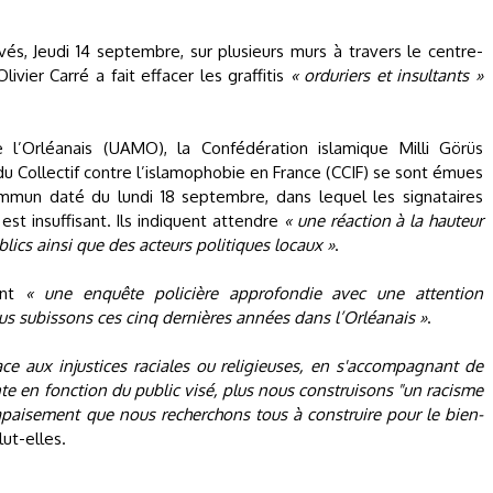
és, Jeudi 14 septembre, sur plusieurs murs à travers le centre-
livier Carré a fait effacer les graffitis
« orduriers et insultants »
 l’Orléanais (UAMO), la Confédération islamique Milli Görüs
du Collectif contre l’islamophobie en France (CCIF) se sont émues
mun daté du lundi 18 septembre, dans lequel les signataires
st insuffisant. Ils indiquent attendre
« une réaction à la hauteur
ics ainsi que des acteurs politiques locaux »
.
ent
« une enquête policière approfondie avec une attention
us subissons ces cinq dernières années dans l’Orléanais »
.
ace aux injustices raciales ou religieuses, en s'accompagnant de
nte en fonction du public visé, plus nous construisons "un racisme
'apaisement que nous recherchons tous à construire pour le bien-
lut-elles.