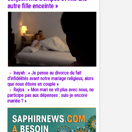
autre fille enceinte »
Inayah : « Je pense au divorce du fait
d’infidélités avant notre mariage religieux, alors
que nous étions en couple »
Rajiya : « Mon mari ne vit plus avec nous, ne
participe pas aux dépenses : suis-je encore
mariée ? »