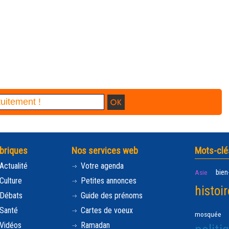
briques
Nos services web
Mots-clé
Actualité
Votre agenda
bien
Asie
Culture
Petites annonces
histoir
Débats
Guide des prénoms
Santé
Cartes de voeux
mosquée
Vidéos
Ramadan