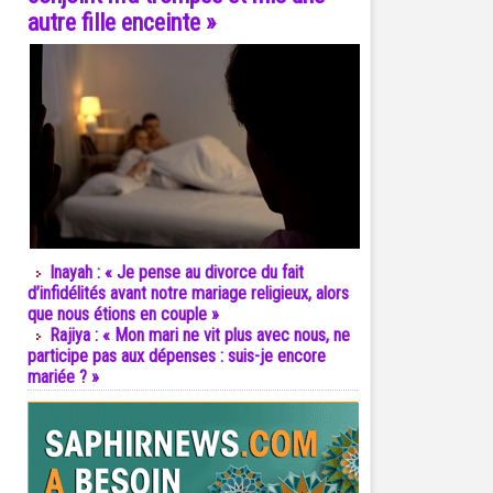
autre fille enceinte »
Inayah : « Je pense au divorce du fait
d’infidélités avant notre mariage religieux, alors
que nous étions en couple »
Rajiya : « Mon mari ne vit plus avec nous, ne
participe pas aux dépenses : suis-je encore
mariée ? »