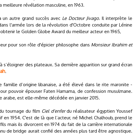
a meilleure révélation masculine, en 1963.
tra un autre grand succès avec
Le Docteur Jivago
. Il interprète le
dans l'armée lors de la révolution d'Octobre conduite par Lénine
d’obtenir le Golden Globe Award du meilleur acteur en 1965,
cteur pour son rôle d'épicier philosophe dans
Monsieur Ibrahim et
 à s’éloigner des plateaux. Sa dernière apparition sur grand écran
bah
.
 famille d’origine libanaise, a été élevé dans le rite maronite -
am pour pouvoir épouser Faten Hamama, de confession musulmane.
de arabe, est elle-même décédée en janvier 2015.
 du tournage du film
Ciel d'enfer
du réalisateur égyptien Youssef
if en 1954. C'est de là que l’acteur, né Michel Chalhoub, prend le
ils mais ils divorcent en 1974 du fait de la carrière internationale
u de bridge aurait confié des années plus tard être agnostique.