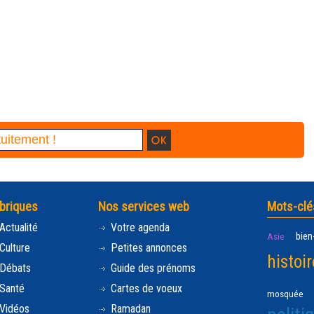
briques
Nos services web
Mots-clé
Actualité
Votre agenda
bien
Asie
Culture
Petites annonces
histoir
Débats
Guide des prénoms
Santé
Cartes de voeux
mosquée
Vidéos
Ramadan