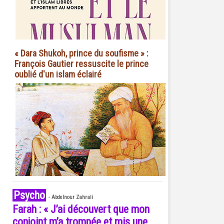
« Dara Shukoh, prince du soufisme » :
François Gautier ressuscite le prince
oublié d'un islam éclairé
Psycho
-
Abdelnour Zahrali
Farah : « J’ai découvert que mon
conjoint m’a trompée et mis une