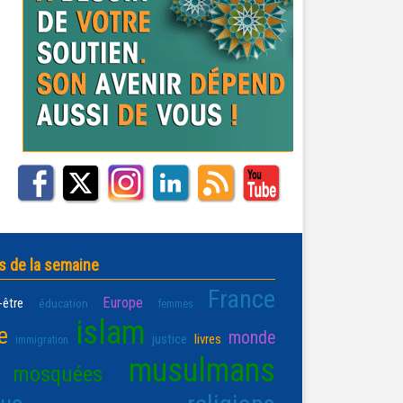
s de la semaine
France
Europe
-être
éducation
femmes
islam
e
monde
justice
livres
immigration
musulmans
mosquées